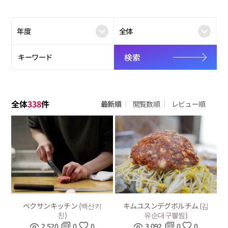
検索
全体
338
件
最新順
閲覧数順
レビュー順
ペクサンキッチン (백산키
キムユスンデグボルチム (김
친)
유순대구뽈찜)
2,520
0
0
3,092
0
0