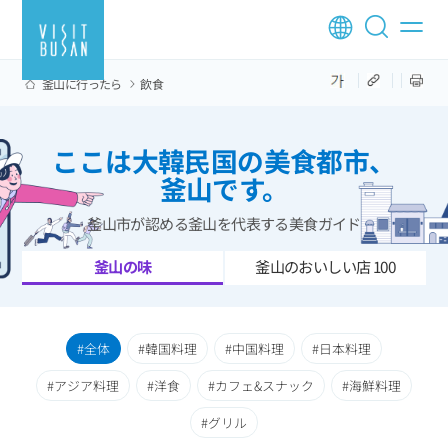
釜山に行ったら
飲食
ここは大韓民国の美食都市、
釜山です。
釜山市が認める釜山を代表する美食ガイド
釜山の味
釜山のおいしい店 100
全体
韓国料理
中国料理
日本料理
アジア料理
洋食
カフェ&スナック
海鮮料理
グリル