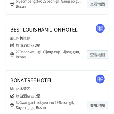
6 Beombang 3-ro 29beon-gil, Gangseo-gu,
查看地图
Busan
BEST LOUIS HAMILTON HOTEL
釜山 > 机张郡
旅游酒店业
2星
27 Yeonhwa 1-gil, Gijang-eup, Gijang-gun,
查看地图
Busan
BONA TREE HOTEL
釜山 > 水营区
旅游酒店业
2星
3, Gwanganhaebyeon-ro 284beon-gil,
查看地图
Suyeong-gu, Busan