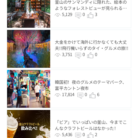
釜山のサンマンディに隠れた、絵本の
ようなフォレストビューが見られる感
性豊かなカフェ 'カフェ・マンディ'
5,129
0
3
大金をかけて海外に行かなくても大丈
夫!!飛行機いらずのタイ・グルメの旅!!
3,751
0
0
韓国初！夜のグルメのテーマパーク、
富平カントン夜市
17,814
0
6
「ビア」でいっぱいの釜山、今までこ
んなクラフトビールはなかった！
5,436
0
2