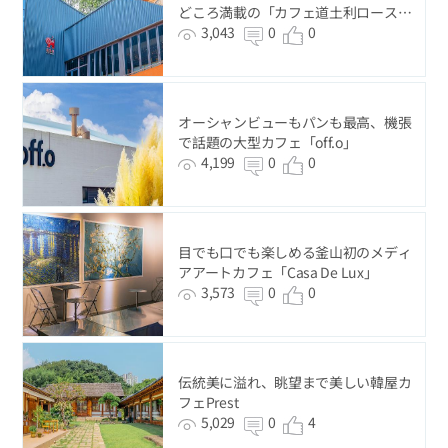
どころ満載の「カフェ道土利ロースタ
ーズ」
3,043
0
0
オーシャンビューもパンも最高、機張
で話題の大型カフェ「off.o」
4,199
0
0
目でも口でも楽しめる釜山初のメディ
アアートカフェ「Casa De Lux」
3,573
0
0
伝統美に溢れ、眺望まで美しい韓屋カ
フェPrest
5,029
0
4