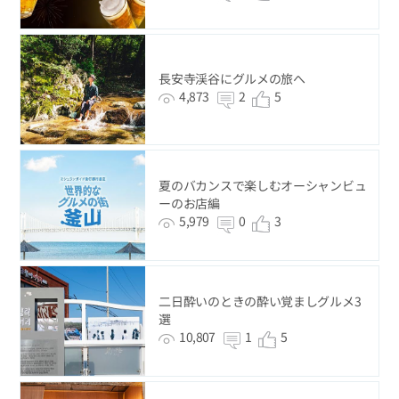
長安寺渓谷にグルメの旅へ
4,873
2
5
夏のバカンスで楽しむオーシャンビュ
ーのお店編
5,979
0
3
二日酔いのときの酔い覚ましグルメ3
選
10,807
1
5