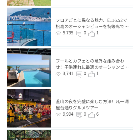
フロアごとに異なる魅力、EL16.52で
松島のオーシャンビューを特等席で楽
しんでみよう！
5,795
0
1
プールとカフェとの意外な組み合わ
せ！子供連れに最適のオーシャンビュ
ーカフェSea＆Tree
3,741
0
1
釜山の夜を完璧に楽しむ方法！凡一洞
屋台通りグルメツアー
9,994
0
6