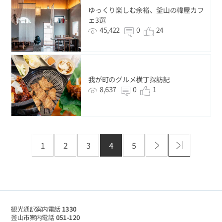
ゆっくり楽しむ余裕、釜山の韓屋カフ
ェ3選
45,422
0
24
我が町のグルメ横丁探訪記
8,637
0
1
1
2
3
4
5
観光通訳案内電話
1330
釜山市案内電話
051-120