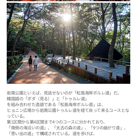
岩南公園といえば、見逃せないのが「松島海岸ボルレ道」だ。
韓国語の「ポダ（見る）」と「トゥルレ道」
を組み合わせた造語である「松島海岸ボルレ道」は、
ヒョニン広場から岩南公園トゥルレ道を経て戻って来るコースとな
っている。
第1区間から第4区間まで4つのコースに分かれており、
「南側の海沿いの道」、「太古の森の道」、「9つの曲がり道」、
「思い出の道」で構成されている。道を歩けば、