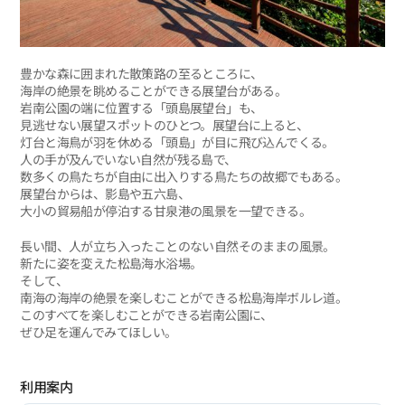
豊かな森に囲まれた散策路の至るところに、
海岸の絶景を眺めることができる展望台がある。
岩南公園の端に位置する「頭島展望台」も、
見逃せない展望スポットのひとつ。展望台に上ると、
灯台と海鳥が羽を休める「頭島」が目に飛び込んでくる。
人の手が及んでいない自然が残る島で、
数多くの鳥たちが自由に出入りする鳥たちの故郷でもある。
展望台からは、影島や五六島、
大小の貿易船が停泊する甘泉港の風景を一望できる。
長い間、人が立ち入ったことのない自然そのままの風景。
新たに姿を変えた松島海水浴場。
そして、
南海の海岸の絶景を楽しむことができる松島海岸ボルレ道。
このすべてを楽しむことができる岩南公園に、
ぜひ足を運んでみてほしい。
利用案内