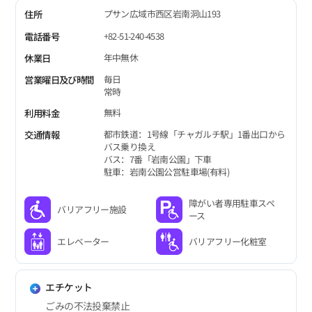
プサン広域市西区岩南洞山193
住所
+82-51-240-4538
電話番号
年中無休
休業日
毎日
営業曜日及び時間
常時
無料
利用料金
都市鉄道：1号線「チャガルチ駅」1番出口から
交通情報
バス乗り換え
バス：7番「岩南公園」下車
駐車：岩南公園公営駐車場(有料)
障がい者専用駐車スペ
バリアフリー施設
ース
エレベーター
バリアフリー化粧室
エチケット
ごみの不法投棄禁止