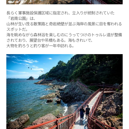
長らく軍事施設保護区域に指定され、立入りが統制されていた
「岩南公園」は、
山林が生い茂る散策路と奇岩絶壁が並ぶ海岸の風景に目を奪われる
スポットだ。
海を眺めながら森林浴を楽しむのにうってつけのトゥルレ道が整備
されており、展望台や吊橋もある。海もきれいで、
大物を釣ろうと釣り客が一年中訪れる。