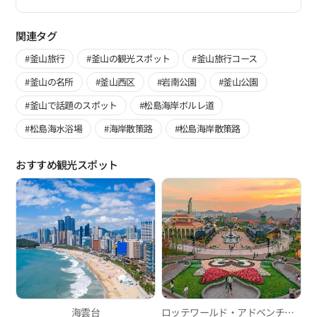
関連タグ
#釜山旅行
#釜山の観光スポット
#釜山旅行コース
#釜山の名所
#釜山西区
#岩南公園
#釜山公園
#釜山で話題のスポット
#松島海岸ボルレ道
#松島海水浴場
#海岸散策路
#松島海岸散策路
おすすめ観光スポット
海雲台
ロッテワールド・アドベンチャー釜山