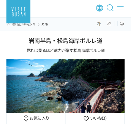
釜山に行ったら
名所
岩南半島・松島海岸ボルレ道
見れば見るほど魅力が増す松島海岸ボルレ道
お気に入り
いいね
(3)