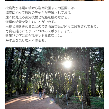
松島海水浴場の端から岩南公園までの区間には、
海岸に沿って鉄製のデッキが設置されており、
遠くに見える南港大橋と松島を眺めながら、
海岸の絶景を楽しむことができる。
吊橋と海を眺めることのできる展望台が所々に設置されており、
写真を撮るにもうってつけのスポット。また、
散策路の下に広がるモンドル海辺には、
海水浴を楽しむ人々の姿も。