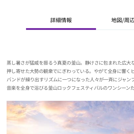
詳細情報
地図/周
蒸し暑さが猛威を振るう真夏の釜山。静けさに包まれた広大
押し寄せた大勢の観衆でにぎわっている。やがて全身に響く
バンドが繰り出すリズムに一つになった人々が一斉にジャン
音楽を全身で浴びる釜山ロックフェスティバルのワンシーン