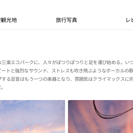
辺観光地
旅行写真
レ
な三楽エコパークに、人々がぽつりぽつりと足を運び始める。い
ビートと強烈なサウンド、ストレスも吹き飛ぶようなボーカルの
プする足音はもう一つの楽器となり、雰囲気はクライマックスに向
だ。