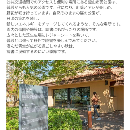
公共交通機関でのアクセスも便利な場所にある釜山市民公園は、
普段からも人気の公園です。秋になり、紅葉とアシが楽しめ、
野花が咲き誇っています。自然そのままの姿の公園が、
日頃の疲れを癒し、
新しいエネルギーをチャージしてくれるような、そんな場所です。
園内の造園や施設は、読書にもぴったりの場所です。
広々とした芝生広場にレジャーシートを敷いて、
普段とは違って野外で読書を楽しんでみてください。
澄んだ青空が広がる過ごしやすい秋は、
読書に没頭するのにいい季節です。