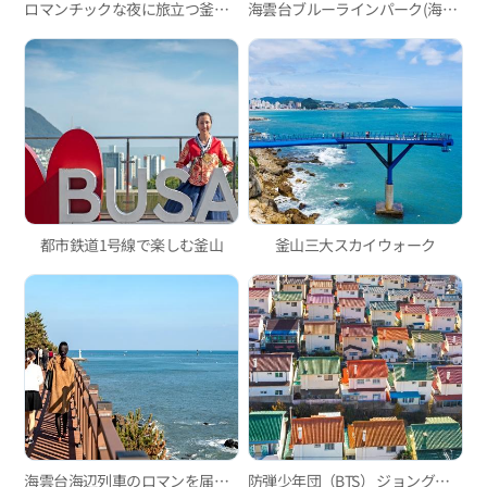
ロマンチックな夜に旅立つ釜山シティツアーバス・夜景ツアー「ブリッジドライブ」
海雲台ブルーラインパーク(海辺列車、スカイカプセル)
都市鉄道1号線で楽しむ釜山
釜山三大スカイウォーク
海雲台海辺列車のロマンを届ける釜山グリーンレールウェイ散策路
防弾少年団（BTS） ジョングクコース