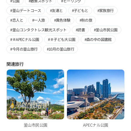
#公園
#散策スポット
#ヒーリング
#釜山デートコース
#友達と
#子どもと
#家族旅行
#恋人と
#一人旅
#異色体験
#秋の旅
#釜山コンタクトレス観光スポット
#読書
#釜山市民公園
#＃APECナル公園
#＃子ども大公園
#森の中の図書館
#今月の釜山旅行
#10月の釜山旅行
関連旅行
釜山市民公園
APECナル公園