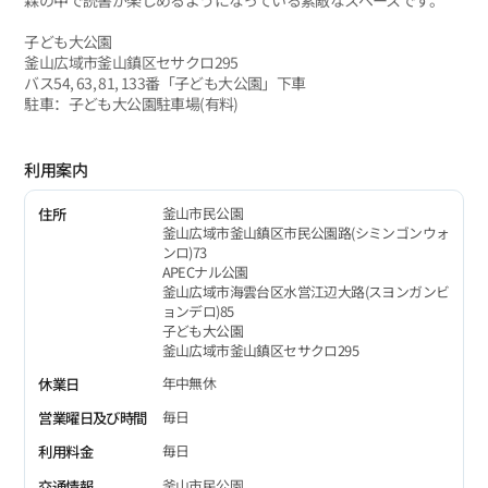
森の中で読書が楽しめるようになっている素敵なスペースです。
子ども大公園
釜山広域市釜山鎮区セサクロ295
バス54, 63, 81, 133番「子ども大公園」下車
駐車：子ども大公園駐車場(有料)
利用案内
釜山市民公園
住所
釜山広域市釜山鎮区市民公園路(シミンゴンウォ
ンロ)73
APECナル公園
釜山広域市海雲台区水営江辺大路(スヨンガンビ
ョンデロ)85
子ども大公園
釜山広域市釜山鎮区セサクロ295
年中無休
休業日
毎日
営業曜日及び時間
毎日
利用料金
釜山市民公園
交通情報