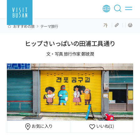
おすすめの旅
テーマ旅行
ヒップさいっぱいの田浦工具通り
文・写真 旅行作家 鄭琥潤
お気に入り
いいね
(1)