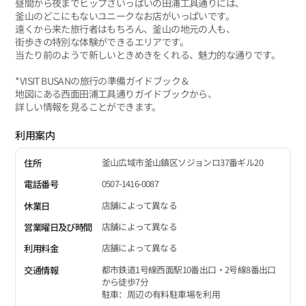
昼間から夜までヒップさいっぱいの田浦工具通りには、
釜山のどこにもないユニークなお店がいっぱいです。
遠くから来た旅行者はもちろん、釜山の地元の人も、
街歩きの特別な体験ができるエリアです。
当たり前のようで新しいときめきをくれる、魅力的な通りです。
*VISIT BUSANの旅行の準備ガイドブック＆
地図にある西面田浦工具通りガイドブックから、
詳しい情報を見ることができます。
利用案内
釜山広域市釜山鎮区ソジョンロ37番ギル20
住所
0507-1416-0087
電話番号
店舗によって異なる
休業日
店舗によって異なる
営業曜日及び時間
店舗によって異なる
利用料金
都市鉄道1号線西面駅10番出口・2号線8番出口
交通情報
から徒歩7分
駐車：周辺の有料駐車場を利用