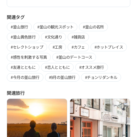
関連タグ
#釜山旅行
#釜山の観光スポット
#釜山の名所
#釜山異色旅行
#文化通り
#雑貨店
#セレクトショップ
#工房
#カフェ
#ホットプレイス
#感性を刺激する写真
#釜山のデートコース
#友達とともに
#恋人とともに
#オススメ旅行
#今月の釜山旅行
#9月の釜山旅行
#チョンリダンキル
関連旅行