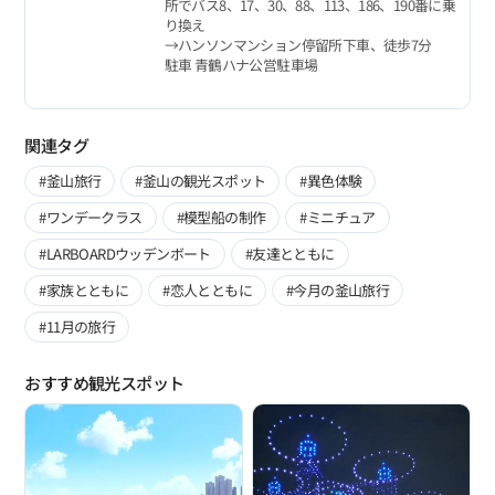
所でバス8、17、30、88、113、186、190番に乗
り換え
→ハンソンマンション停留所下車、徒歩7分
駐車 青鶴ハナ公営駐車場
関連タグ
#釜山旅行
#釜山の観光スポット
#異色体験
#ワンデークラス
#模型船の制作
#ミニチュア
#LARBOARDウッデンボート
#友達とともに
#家族とともに
#恋人とともに
#今月の釜山旅行
#11月の旅行
おすすめ観光スポット