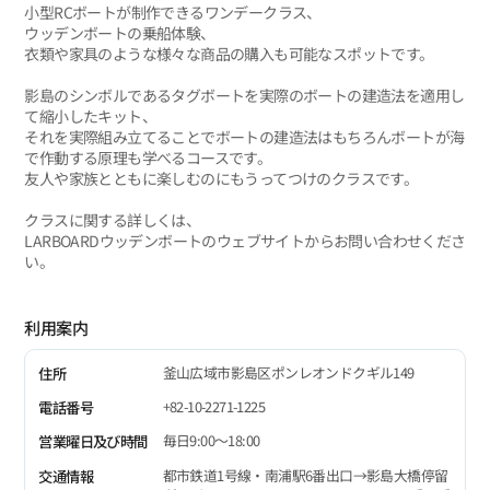
小型RCボートが制作できるワンデークラス、
ウッデンボートの乗船体験、
衣類や家具のような様々な商品の購入も可能なスポットです。
影島のシンボルであるタグボートを実際のボートの建造法を適用し
て縮小したキット、
それを実際組み立てることでボートの建造法はもちろんボートが海
で作動する原理も学べるコースです。
友人や家族とともに楽しむのにもうってつけのクラスです。
クラスに関する詳しくは、
LARBOARDウッデンボートのウェブサイトからお問い合わせくださ
い。
利用案内
釜山広域市影島区ポンレオンドクギル149
住所
+82-10-2271-1225
電話番号
毎日9:00～18:00
営業曜日及び時間
都市鉄道1号線・南浦駅6番出口→影島大橋停留
交通情報