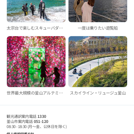
太宗台で楽しむスキューバダイビング
一度は乗りたい遊覧船
世界最大規模の釜山アルテミュージアム、吸い込まれるようなイマーシブメディアアート！
スカイライン・リュージュ釜山
観光通訳案内電話
1330
釜山市案内電話
051-120
08:30 - 18:30
(月～金、公休日を除く)
個人情報保護方針