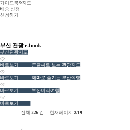
가이드북&지도
배송 신청
신청하기
부산 관광 e-book
부산관광지도
13734
바로보기
큰글씨로 보는 관광지도
5328
바로보기
테마로 즐기는 부산여행
4118
바로보기
부산미식여행
545
바로보기
전체
226
건
현재페이지
2/19