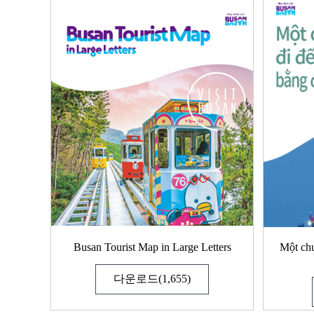
Busan Tourist Map in Large Letters
Một ch
다운로드(1,655)