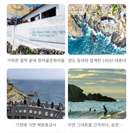
가파른 절벽 끝에 흰여울문화마을
영도 등대와 함께한 100년 태종대
기장에 가면 해동용궁사
자연 그대로를 간직하다, 송정해수욕장