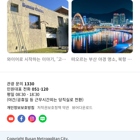
와이어로 시작하는 이야기, '고려제강기념관'을 걷다
떠오르는 부산 야경 명소, 북항 친수공원
관광 문의
1330
민원대표 전화
051-120
평일 08:30 - 18:30
(야간/공휴일 등 근무시간외는 당직실로 전환)
개인정보보호방침
저작권보호정책 약관
뷰어다운로드
Copyright Busan Metropolitan City.