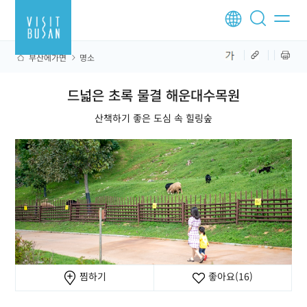
부산에가면
명소
드넓은 초록 물결 해운대수목원
산책하기 좋은 도심 속 힐링숲
찜하기
좋아요
(16)