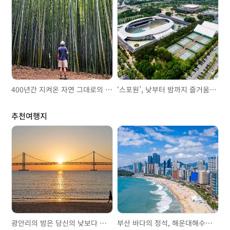
400년간 지켜온 자연 그대로의 숲을 만나다
‘스포원’, 낮부터 밤까지 즐거움 가득!
추천여행지
광안리의 밤은 당신의 낮보다 아름답다
부산 바다의 정석, 해운대해수욕장