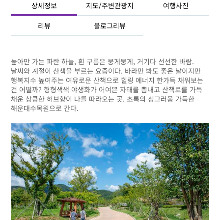
상세정보
지도/주변관광지
여행사진
리뷰
블로그리뷰
높아만 가는 파란 하늘, 흰 구름은 뭉게뭉게, 거기다 선선한 바람.
날씨와 계절이 산책을 부르는 요즘이다. 바라만 봐도 좋은 날이지만
행복지수 높여주는 여유로운 산책으로 힐링 에너지 한가득 채워보는
건 어떨까? 형형색색 야생화가 어여쁜 자태를 뽐내고 산책로를 가득
채운 상큼한 허브향이 나를 따라오는 곳. 초록의 싱그러움 가득한
해운대수목원으로 간다.