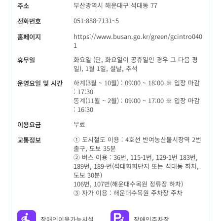
부산광역시 해운대구 석대동 77
주소
051-888-7131~5
전화번호
https://www.busan.go.kr/green/gcintro040
홈페이지
1
화요일 (단, 화요일이 공휴일인 경우 그 다음 평
휴무일
일), 1월 1일, 설날, 추석
하계(3월 ~ 10월) : 09:00 ~ 18:00 ※ 입장 마감
운영요일 및 시간
: 17:30
동계(11월 ~ 2월) : 09:00 ~ 17:00 ※ 입장 마감
: 16:30
무료
이용요금
① 도시철도 이용 : 4호선 반여농산물시장역 2번
교통정보
출구, 도보 35분
② 버스 이용 : 36번, 115-1번, 129-1번 183번,
189번, 189-번(석대화회단지 또는 석대동 하차,
도보 30분)
106번, 107번(해운대수목원 정류장 하차)
③ 자가 이용 : 해운대수목원 주차장 주차
장애인이용가능시설
장애인주차장