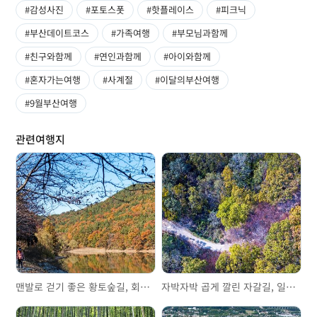
#감성사진
#포토스폿
#핫플레이스
#피크닉
#부산데이트코스
#가족여행
#부모님과함께
#친구와함께
#연인과함께
#아이와함께
#혼자가는여행
#사계절
#이달의부산여행
#9월부산여행
관련여행지
맨발로 걷기 좋은 황토숲길, 회동수원지를 거닐다
자박자박 곱게 깔린 자갈길, 일광산테마길