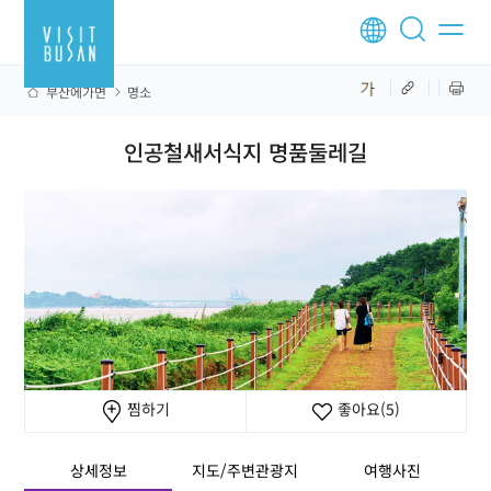
부산에가면
명소
인공철새서식지 명품둘레길
찜하기
좋아요
(5)
상세정보
지도/주변관광지
여행사진