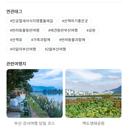
연관태그
#인공철새서식지명품둘레길
#산책하기좋은곳
#반려동물동반여행
#애견동반부산여행
#공원
#산책로
#가족과함께
#반려동물과함께
#이달의부산여행
#2월부산여행
관련여행지
부산 강서여행 당일 코스
맥도생태공원