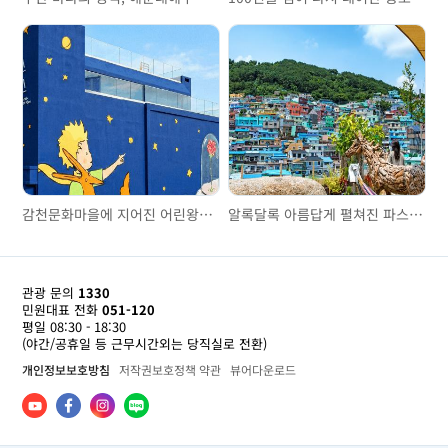
감천문화마을에 지어진 어린왕자의 집, 리틀 프린스 하우스
알록달록 아름답게 펼쳐진 파스텔톤, 감천문화마을
관광 문의
1330
민원대표 전화
051-120
평일 08:30 - 18:30
(야간/공휴일 등 근무시간외는 당직실로 전환)
개인정보보호방침
저작권보호정책 약관
뷰어다운로드