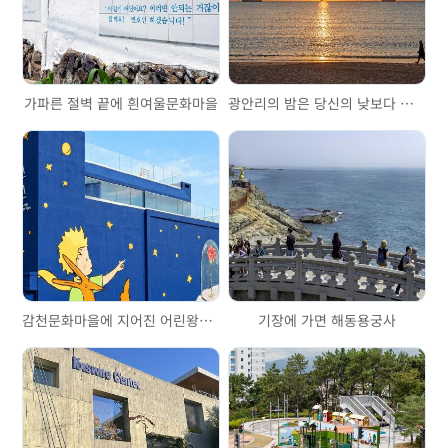
가파른 절벽 끝에 흰여울문화마을
광안리의 밤은 당신의 낮보다 아름답다
감천문화마을에 지어진 어린왕자의 집, 리틀 프린스 하우스
기장에 가면 해동용궁사