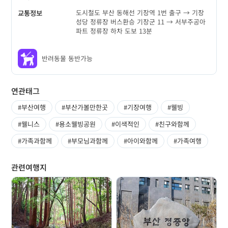
도시철도 부산 동해선 기장역 1번 출구 → 기장
교통정보
성당 정류장 버스환승 기장군 11 → 서부주공아
파트 정류장 하차 도보 13분
반려동물 동반가능
연관태그
#부산여행
#부산가볼만한곳
#기장여행
#웰빙
#웰니스
#용소웰빙공원
#이색적인
#친구와함께
#가족과함께
#부모님과함께
#아이와함께
#가족여행
관련여행지