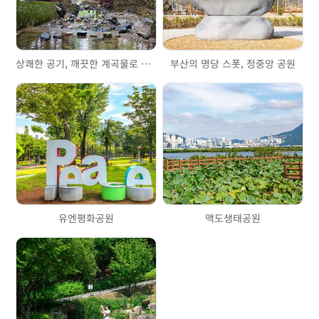
상쾌한 공기, 깨끗한 계곡물로 기분 업! (구)대신공원 & 대신계곡
부산의 명당 스폿, 정중앙 공원
유엔평화공원
맥도생태공원