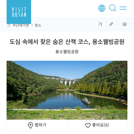
부산에가면
명소
도심 속에서 찾은 숨은 산책 코스, 용소웰빙공원
용소웰빙공원
찜하기
좋아요
(6)