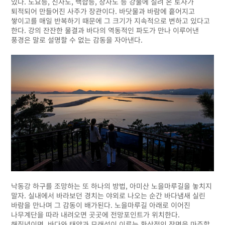
있다. 도요등, 신자도, 백합등, 장자도 등 강물에 실려 온 토사가
퇴적되어 만들어진 사주가 장관이다. 바닷물과 바람에 흩어지고
쌓이고를 매일 반복하기 때문에 그 크기가 지속적으로 변하고 있다고
한다. 강의 잔잔한 물결과 바다의 역동적인 파도가 만나 이루어낸
풍경은 말로 설명할 수 없는 감동을 자아낸다.
낙동강 하구를 조망하는 또 하나의 방법, 아미산 노을마루길을 놓치지
말자. 실내에서 바라보던 경치는 야외로 나오는 순간 바다냄새 실린
바람을 만나며 그 감동이 배가된다. 노을마루길 아래로 이어진
나무계단을 따라 내려오면 곳곳에 전망포인트가 위치한다.
해질녘이면, 바다와 태양과 모래섬이 이루는 환상적인 장면을 마주할