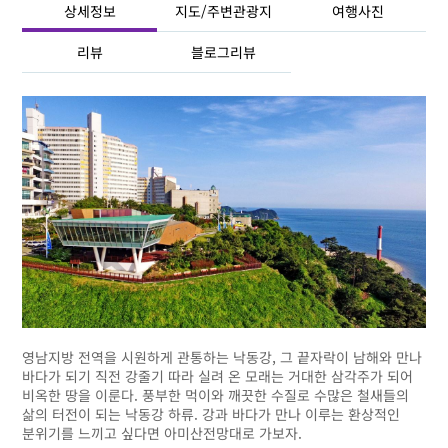
상세정보
지도/주변관광지
여행사진
리뷰
블로그리뷰
영남지방 전역을 시원하게 관통하는 낙동강, 그 끝자락이 남해와 만나
바다가 되기 직전 강줄기 따라 실려 온 모래는 거대한 삼각주가 되어
비옥한 땅을 이룬다. 풍부한 먹이와 깨끗한 수질로 수많은 철새들의
삶의 터전이 되는 낙동강 하류. 강과 바다가 만나 이루는 환상적인
분위기를 느끼고 싶다면 아미산전망대로 가보자.