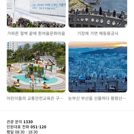
가파른 절벽 끝에 흰여울문화마을
기장에 가면 해동용궁사
어린이들의 교통안전교육은 구포어린이교통공원에서
눈부신 부산을 선물하다 황령산 전망쉼터
관광 문의
1330
민원대표 전화
051-120
평일 08:30 - 18:30