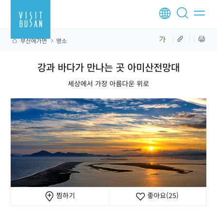
부산에가면
명소
강과 바다가 만나는 곳 아미산전망대
세상에서 가장 아름다운 위로
찜하기
좋아요
(25)