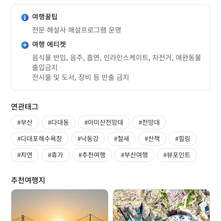
여행꿀팁
전문 해설사 해설프로그램 운영
여행 에티켓
음식물 반입, 음주, 흡연, 인라인스케이트, 자전거, 애완동물
출입금지
전시물 및 도서, 장비 등 반출 금지
연관태그
#부산
#다대동
#아미산전망대
#전망대
#다대포해수욕장
#낙동강
#철새
#산책
#힐링
#자연
#휴가
#추천여행
#부산여행
#뷰포인트
추천여행지