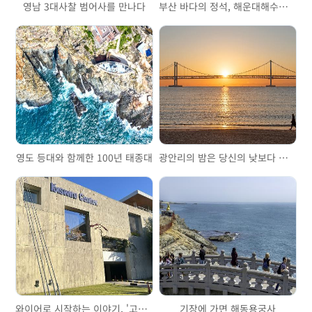
영남 3대사찰 범어사를 만나다
부산 바다의 정석, 해운대해수욕장
영도 등대와 함께한 100년 태종대
광안리의 밤은 당신의 낮보다 아름답다
와이어로 시작하는 이야기, '고려제강기념관'을 걷다
기장에 가면 해동용궁사