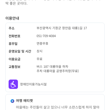
딱 좋은 곳이다.
이용안내
부산광역시 기장군 장안읍 대룡1길 17
주소
051-709-4084
전화번호
연중무휴
휴무일
상시
운영요일 및 시간
무료
이용요금
버스 187 대룡마을 하차
교통정보
주차 대룡마을 공영주차장(무료)
장애인이용가능시설
여행 에티켓
마을에는 주민들이 살고 있으니 너무 소란스럽게 하지 말아