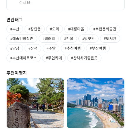
주세요.
연관태그
#부산
#장안읍
#오리
#대룡마을
#복합문화공간
#예술인창작촌
#갤러리
#전설
#방앗간
#도서관
#담장
#산책
#주말
#추천여행
#부산여행
#부산데이트코스
#무인카페
#산책하기좋은곳
추천여행지