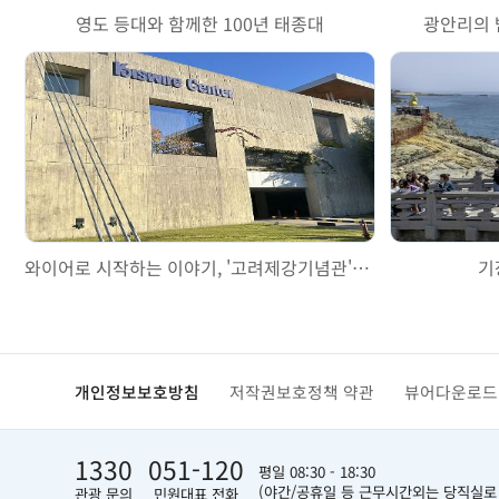
영도 등대와 함께한 100년 태종대
광안리의 
와이어로 시작하는 이야기, '고려제강기념관'을 걷다
기
개인정보보호방침
저작권보호정책 약관
뷰어다운로드
1330
051-120
평일 08:30 - 18:30
(야간/공휴일 등 근무시간외는 당직실로
관광 문의
민원대표 전화