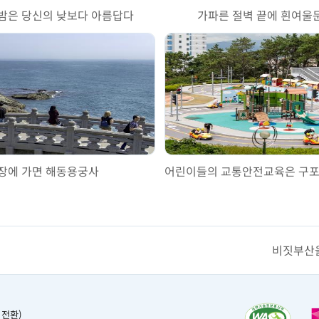
밤은 당신의 낮보다 아름답다
가파른 절벽 끝에 흰여울
장에 가면 해동용궁사
비짓부산을
 전환)