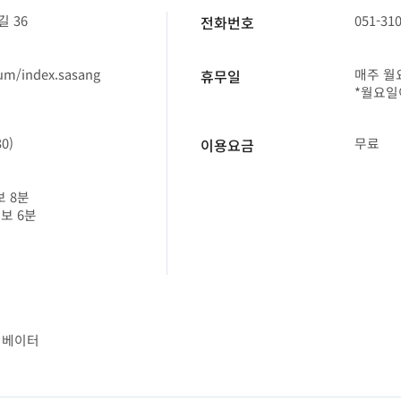
 36
051-31
전화번호
um/index.sasang
매주 월요
휴무일
*월요일
0)
무료
이용요금
보 8분
도보 6분
리베이터