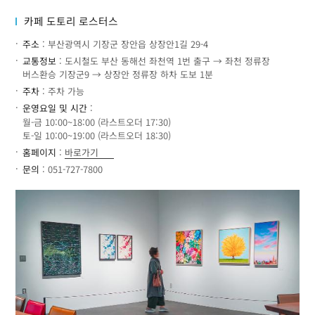
카페 도토리 로스터스
주소
: 부산광역시 기장군 장안읍 상장안1길 29-4
교통정보
: 도시철도 부산 동해선 좌천역 1번 출구 → 좌천 정류장
버스환승 기장군9 → 상장안 정류장 하차 도보 1분
주차
: 주차 가능
운영요일 및 시간
:
월-금 10:00~18:00 (라스트오더 17:30)
토-일 10:00~19:00 (라스트오더 18:30)
홈페이지
:
바로가기
문의
: 051-727-7800