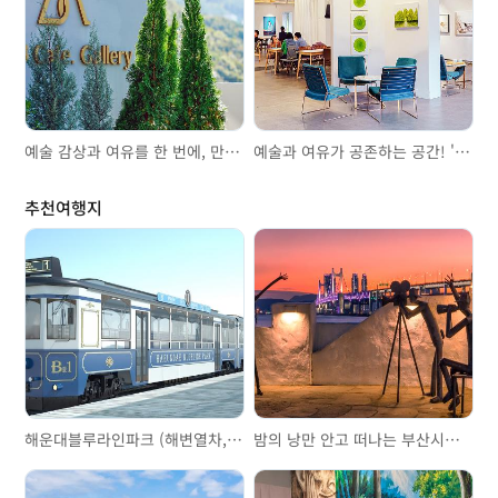
예술 감상과 여유를 한 번에, 만덕 대형 갤러리 카페 ‘M543’
예술과 여유가 공존하는 공간! '라벨스하이디 엄궁 갤러리점'
추천여행지
해운대블루라인파크 (해변열차, 스카이캡슐)
밤의 낭만 안고 떠나는 부산시티투어버스 야경투어 브릿지 드라이브