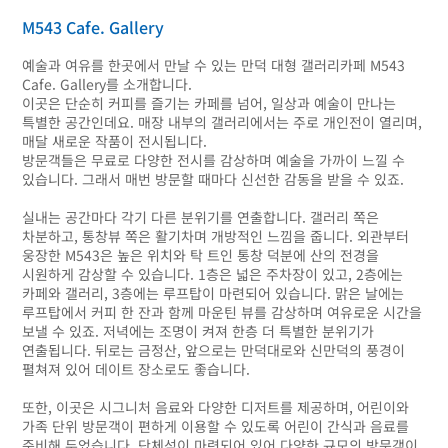
M543 Cafe. Gallery
예술과 여유를 한곳에서 만날 수 있는 만덕 대형 갤러리카페 M543
Cafe. Gallery를 소개합니다.
이곳은 단순히 커피를 즐기는 카페를 넘어, 일상과 예술이 만나는
특별한 공간인데요. 매장 내부의 갤러리에서는 주로 개인전이 열리며,
매달 새로운 작품이 전시됩니다.
방문객들은 무료로 다양한 전시를 감상하며 예술을 가까이 느낄 수
있습니다. 그래서 매번 방문할 때마다 신선한 감동을 받을 수 있죠.
실내는 공간마다 각기 다른 분위기를 연출합니다. 갤러리 쪽은
차분하고, 통창뷰 쪽은 활기차며 개방적인 느낌을 줍니다. 외관부터
웅장한 M543은 높은 위치와 탁 트인 통창 덕분에 산의 전경을
시원하게 감상할 수 있습니다. 1층은 넓은 주차장이 있고, 2층에는
카페와 갤러리, 3층에는 루프탑이 마련되어 있습니다. 맑은 날에는
루프탑에서 커피 한 잔과 함께 마운틴 뷰를 감상하며 여유로운 시간을
보낼 수 있죠. 저녁에는 조명이 켜져 한층 더 특별한 분위기가
연출됩니다. 뒤로는 금정산, 앞으로는 만덕대로와 신만덕의 풍경이
펼쳐져 있어 데이트 장소로도 좋습니다.
또한, 이곳은 시그니처 음료와 다양한 디저트를 제공하며, 어린이와
가족 단위 방문객이 편하게 이용할 수 있도록 어린이 간식과 음료를
준비해 두었습니다. 단체석이 마련되어 있어 다양한 규모의 방문객이