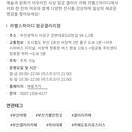
예술과 문화가 어우러진 사상 엄궁 갤러리 카페 라벨스하이디에서
커피 한 잔의 여유와 함께 다양한 전시를 감상하며 일상의 새로운
영감을 찾아보세요!
라벨스하이디 엄궁갤러리점
주소
: 부산광역시 사상구 강변대로532번길 94 1,2층
교통정보
: 도시철도 부산 2호선 사상역 2번 출구 도보 1분→서부
시외버스 터미널. 사상역 정류장 버스 환승 138-1→엄궁동 주민센터
정류장 하차→도보 5분
주차
: 주차 가능
운영요일 및 시간
:
월-금 09:00~22:00 (라스트오더 21:00)
토-일 10:30~22:00 (라스트오더 21:00)
홈페이지
:
바로가기
문의
: 0507-1356-4277
연관태그
#부산여행
#부산가볼만한곳
#갤러리카페
#부산갤러리카페
#까사데룩
#카페도토리로스터스