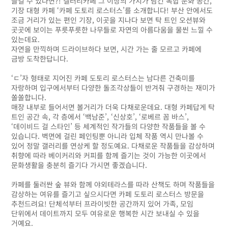
즐길 수 있다면?! 갤러리카페 그 이상의 가치가 담긴 복합 문화 공간,
기장 대형 카페 ‘카페 도토리 로스터스’를 소개합니다! 부산 안에서도
조금 거리가 있는 편인 기장, 이곳을 지나다 보면 탁 트인 오션뷰와
곳곳에 보이는 푸릇푸릇한 나무들로 자연의 아름다움을 물씬 느낄 수
있는데요.
자연을 만끽하며 드라이브하다 보면, 시간 가는 줄 모르고 카페에
금방 도착한답니다.
‘ㄷ’자 형태로 지어진 카페 도토리 로스터스는 남다른 건축미를
자랑하며 입구에서부터 다양한 돌조각상들이 반겨줘 구경하는 재미가
쏠쏠합니다.
매장 내부로 들어서면 볼거리가 더욱 다채로운데요. 대형 카페답게 탁
트인 공간 속, 각 층에서 ‘백남준’, ‘신상호’, ‘로베르 꼼 바스’,
‘데이비드 걸 스타인’ 등 세계적인 작가들의 다양한 작품들을 볼 수
있습니다. 벽면에 걸린 페인팅뿐 아니라 입체 작품 역시 만나볼 수
있어 정말 갤러리를 연상케 할 정도예요. 다채로운 작품들을 감상하며
취향에 따라 베이커리와 커피를 함께 즐기는 것이 가능한 이곳에서
문화생활을 충분히 즐기다 가시면 좋겠습니다.
카페를 둘러싼 숲 뷰와 함께 야외테라스를 따라 산책도 하며 작품들을
감상하는 여유를 즐기고 싶으시다면 카페 도토리 로스터스 방문을
추천드려요! 단체석부터 프라이빗한 공간까지 있어 가족, 모임
단위에서 데이트까지 모두 여유로운 행복한 시간 보내실 수 있을
거예요.