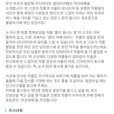
부산 최초의 몰입형 미디어아트 갤러리카페인 까사데룩을
소개합니다! 반 고흐의 작품과 더불어 모나리자 등 유명한 작품들의
사진과 함께 세워진 가로등과 앤티크 한 느낌의 의자는 마치 외국의
어느 예술 거리를 거닐고 있는 듯한 느낌이 듭니다! 포토존으로
활용하기에 딱인 공간이죠?
누구나 한 번쯤 접해보았을 작품 ‘별이 빛나는 밤’이 스크린 가득
펼쳐져 있고, 다른 곳에서는 ‘밤의 카페 테라스’ 작품이 생동감 있게
움직여 미디어아트의 묘미를 느낄 수 있습니다. 마치 반 고흐가 작품
활동을 한창 하던 곳인 남프랑스에 온 듯한 착각을 불러일으키는데요.
전반적으로 모던·심플한 분위기의 인테리어가 작품에 좀 더 몰입할 수
있도록 합니다. 벽 곳곳에도 다양한 작품들이 걸려있어 미술관
전시회에 온 느낌이라 작품 감상과 더불어 커피, 디저트까지 동시에
즐길 수 있습니다. 즉, 눈과 입이 동시에 즐거운 공간이죠.
이곳에 전시된 작품은 주기적으로 바뀌기에 작품을 보러 가는 재미가
쏠쏠해 다음 전시를 기대해 보는 것도 좋을 것 같아요. 방문하실 때는
인스타그램을 참고해 주세요.
커피를 즐기면서 색다른 경험과 분위기를 즐기고 싶을 때, 또는
인생샷을 찍고 싶을 땐 미술관 조명과 작품이 어우러져 카페 전체가
포토존인 ‘까사데룩’을 추천합니다!
까사데룩