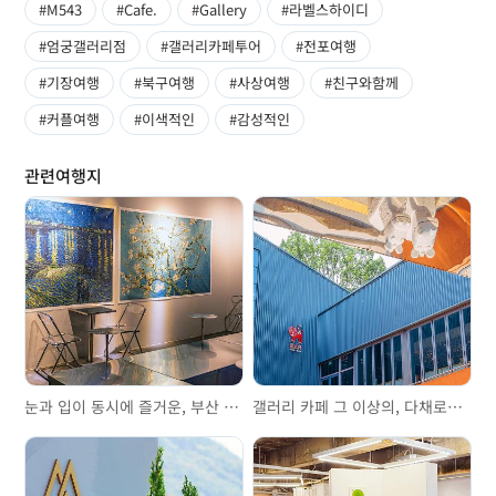
#M543
#Cafe.
#Gallery
#라벨스하이디
#엄궁갤러리점
#갤러리카페투어
#전포여행
#기장여행
#북구여행
#사상여행
#친구와함께
#커플여행
#이색적인
#감성적인
관련여행지
눈과 입이 동시에 즐거운, 부산 최초의 미디어아트 카페 ‘까사데룩’
갤러리 카페 그 이상의, 다채로운 볼거리로 가득한 ‘카페 도토리 로스터스’