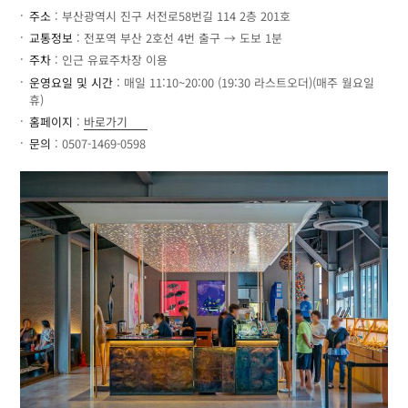
주소
: 부산광역시 진구 서전로58번길 114 2층 201호
교통정보
: 전포역 부산 2호선 4번 출구 → 도보 1분
주차
: 인근 유료주차장 이용
운영요일 및 시간
: 매일 11:10~20:00 (19:30 라스트오더)(매주 월요일
휴)
홈페이지
:
바로가기
문의
: 0507-1469-0598