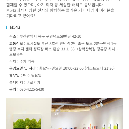
함께할 수 있으며, 아기 의자 등 세심한 배려도 돋보입니다.
M543에서 다양한 전시와 함께하는 즐거운 커피 타임이 여러분을
기다리고 있어요!
M543
주소
: 부산광역시 북구 구만덕로59번길 42-10
교통정보
: 도시철도 부산 3호선 만덕역 2번 출구 도보 2분→만덕 1동
행정 복지 센터 정류장 버스 환승 33-1, 33→상학산복길 정류장 하차→
도보 6분
주차
: 주차 가능
운영요일 및 시간
: 화요일~일요일 10:00~22:00 (라스트오더 21:30)
휴무일
: 매주 월요일
홈페이지
:
바로가기
문의
: 070-4225-5430