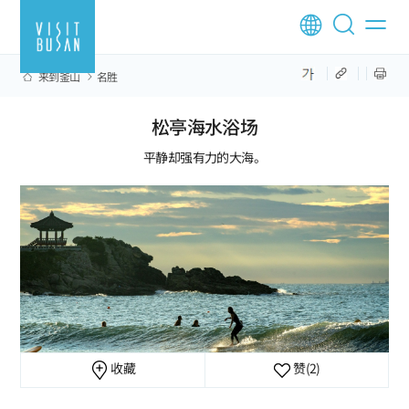
来到釜山
名胜
松亭海水浴场
平静却强有力的大海。
收藏
赞
(2)