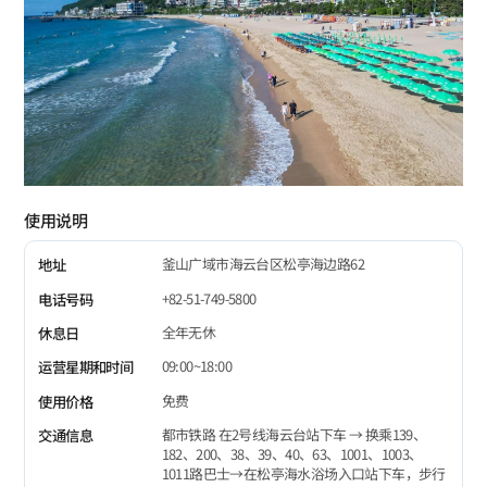
使用说明
釜山广域市海云台区松亭海边路62
地址
+82-51-749-5800
电话号码
全年无休
休息日
09:00~18:00
运营星期和时间
免费
使用价格
都市铁路 在2号线海云台站下车 → 换乘139、
交通信息
182、200、38、39、40、63、1001、1003、
1011路巴士→在松亭海水浴场入口站下车，步行