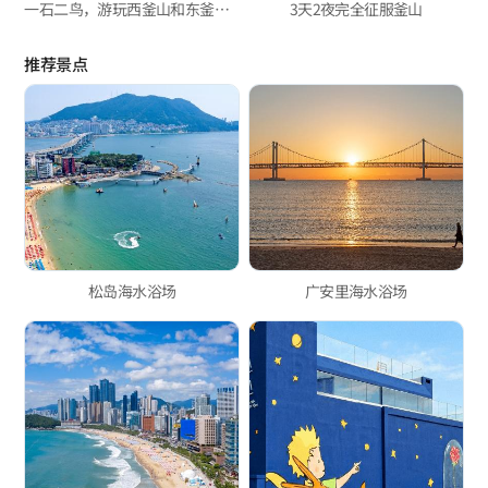
一石二鸟，游玩西釜山和东釜山攻略
3天2夜完全征服釜山
推荐景点
松岛海水浴场
广安里海水浴场