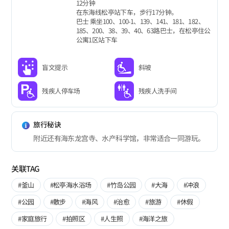
12分钟
在东海线松亭站下车，步行17分钟。
巴士 乘坐100、100-1、139、141、181、182、
185、200、38、39、40、63路巴士，在松亭住公
公寓1区站下车
盲文提示
斜坡
残疾人停车场
残疾人洗手间
旅行秘诀
附近还有海东龙宫寺、水产科学馆，非常适合一同游玩。
关联TAG
#釜山
#松亭海水浴场
#竹岛公园
#大海
#冲浪
#公园
#散步
#海风
#治愈
#旅游
#休假
#家庭旅行
#拍照区
#人生照
#海洋之旅