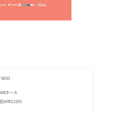
/ 0053
3ABホール
APECロ55