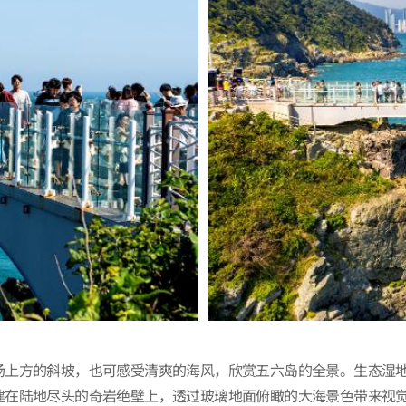
场上方的斜坡，也可感受清爽的海风，欣赏五六岛的全景。生态湿
建在陆地尽头的奇岩绝壁上，透过玻璃地面俯瞰的大海景色带来视