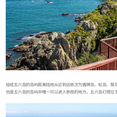
组成五六岛的岛屿距离陆地从近到远依次为盾牌岛、松岛、鹫
也是五六岛的岛屿中唯一可以进入参观的地方。五六岛灯塔位