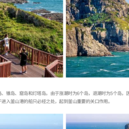
岛、锥岛、窟岛和灯塔岛。由于涨潮时为6个岛，退潮时为5个岛，
于进入釜山港的船只必经之处，起到釜山重要的关口作用。