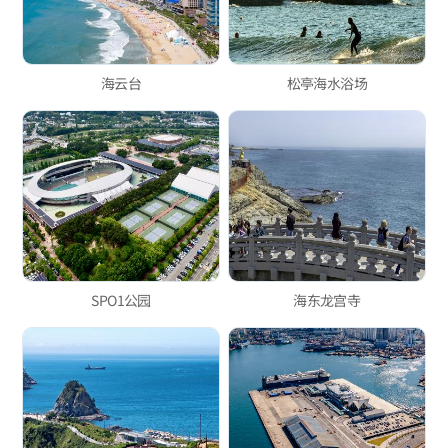
海云台
松亭海水浴场
SPO1公园
海东龙宫寺