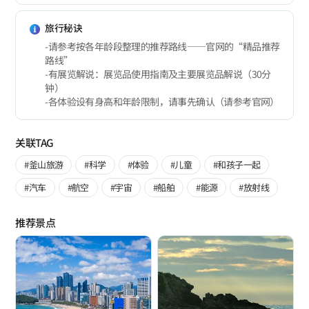
旅行秘诀
-请参考按各年龄段整理的推荐路线――官网的“精品推荐
路线”
-有展览解说：展览品使用指南及主要展览品解说（30分
钟）
-各体验设有身高和年龄限制，请事先确认（请参考官网）
关联TAG
#釜山旅游
#科学
#体验
#儿童
#和孩子一起
#汽车
#航空
#宇宙
#船舶
#能源
#放射线
推荐景点