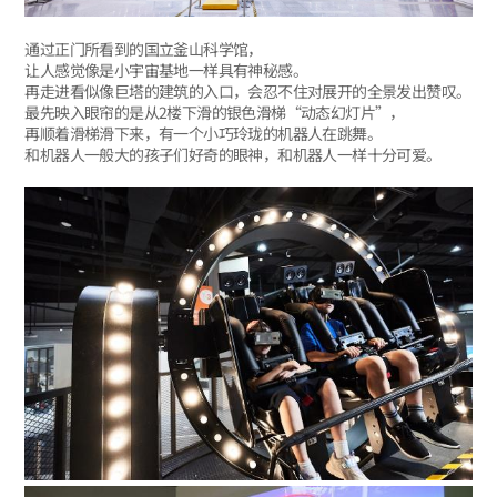
通过正门所看到的国立釜山科学馆，
让人感觉像是小宇宙基地一样具有神秘感。
再走进看似像巨塔的建筑的入口，会忍不住对展开的全景发出赞叹。
最先映入眼帘的是从2楼下滑的银色滑梯“动态幻灯片”，
再顺着滑梯滑下来，有一个小巧玲珑的机器人在跳舞。
和机器人一般大的孩子们好奇的眼神，和机器人一样十分可爱。