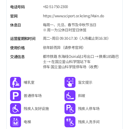
+82-51-750-2300
电话号码
https://www.sciport.or.kr/eng/Main.do
官网
每周一、元旦、春节及中秋节当日
休息日
※ 周一为公休日时翌日休馆
周二~周日 09:30-17:30（入场截止到16:30）
运营星期和时间
依年龄而异（请参考官网）
使用价格
都市铁路 东海线Osiria站1号出口 → 换乘185路巴
交通信息
士 → 在国立釜山科学馆站下车
停车 国立釜山科学馆停车场（收费）
哺乳室
盲文提示
普通停车场
斜坡
残疾人友好设施
残疾人停车场
电梯
残疾人洗手间