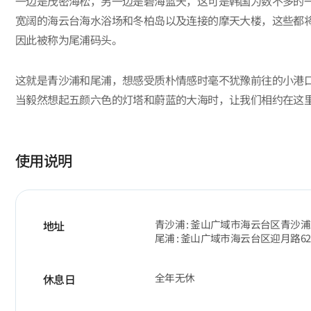
一边是茂密海松，另一边是碧海蓝天，这可是韩国为数不多的
宽阔的海云台海水浴场和冬柏岛以及连接的摩天大楼，这些都
因此被称为尾浦码头。
这就是青沙浦和尾浦，想感受质朴情感时毫不犹豫前往的小港
当毅然想起五颜六色的灯塔和蔚蓝的大海时，让我们相约在这
使用说明
青沙浦 : 釜山广域市海云台区青沙浦路
地址
尾浦 : 釜山广域市海云台区迎月路6
全年无休
休息日