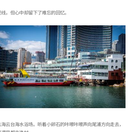
视线，但心中却留下了难忘的回忆。
达海云台海水浴场。听着小卵石的咔嚓咔嚓声向尾浦方向走去，