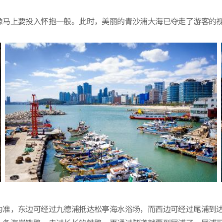
像马上要投入怀抱一般。此时，美丽的青沙浦大海已夺走了游客的
为准，东边可经过九德浦抵达松亭海水浴场，而西边可经过尾浦到