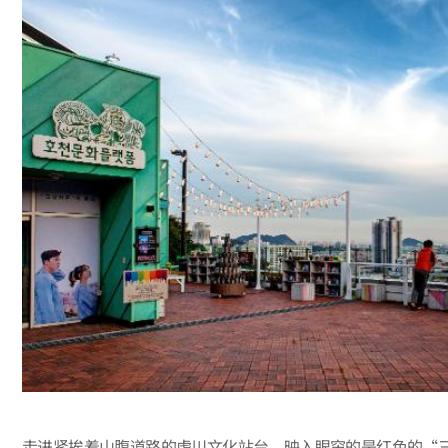
走进紧挨着山腹道路的虎川文化站台，映入眼帘的是红色的“三流