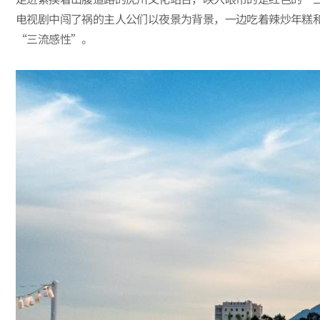
电视剧中闯了祸的主人公们以夜景为背景，一边吃着辣炒年糕
“三流感性”。