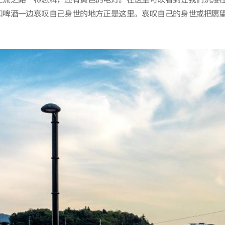
和啤酒一边哀叹自己身世的地方正是这里。哀叹自己的身世或把愿