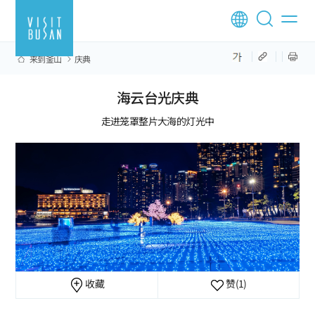
来到釜山
庆典
海云台光庆典
走进笼罩整片大海的灯光中
收藏
赞
(1)