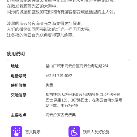
仿佛被雪花裹住散发着银色光芒的树也吸引着游客驻足欣赏。
在散发着碧蓝光芒的大海中，
闪烁的城堡和盛放的花树将所有游客都变成童话里的主人公。
漆黑的海云台夜海令光之海显得更加耀眼。
人们的微笑如同照亮街道的灯光一样闪闪发亮，
让冬夜的海云台光庆典变得更加绚丽。
使用说明
釜山广域市海云台区海云台海边路264
地址
+82-51-749-4062
电话号码
免费
使用价格
都市铁路 从2号线海云台站5号出口步行8分钟
交通信息
巴士 乘坐139、307路巴士，在海云台海水浴场
站下车，步行2分钟
海云台罗古光庆典
主要地点
盲文提示
残疾人友好设施