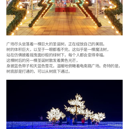
广场尽头坐落着一棵巨大的圣诞树，正在绽放自己的美丽。
树的体积巨大，以至于一眼都看不完。这似乎是一棵魔法树，
站在仿佛披着摇曳面纱般的绿树下，每个人都会变得幸福。
这棵树后的另一棵圣诞树散发着黄色光芒，
身披蓝色带子和天蓝色雪花，温暖地俯瞰着龟南路广场。奇特的是，
树底部是打通的，可以从树底下通过。