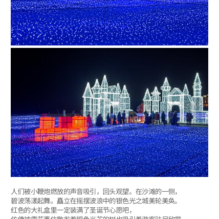
人们被小鞭炮燃放的声音吸引，回头观望。在沙滩的一侧，
碧波荡漾起舞。矗立在摇摆波浪中的银色光之城美轮美奂。
红色的大礼盒里一定装满了圣诞节心愿吧，