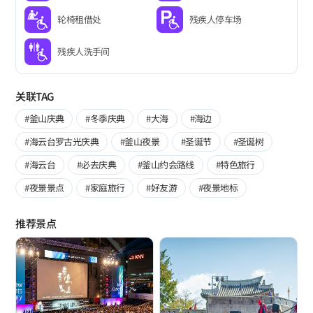
轮椅租借处
残疾人停车场
残疾人洗手间
关联TAG
#釜山庆典
#冬季庆典
#大海
#海边
#海云台罗古光庆典
#釜山夜景
#圣诞节
#圣诞树
#海云台
#必去庆典
#釜山约会路线
#特色旅行
#夜景景点
#家庭旅行
#好友游
#夜景地标
推荐景点