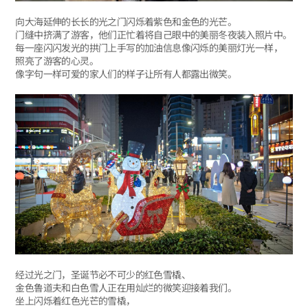
向大海延伸的长长的光之门闪烁着紫色和金色的光芒。
门缝中挤满了游客，他们正忙着将自己眼中的美丽冬夜装入照片中。
每一座闪闪发光的拱门上手写的加油信息像闪烁的美丽灯光一样，
照亮了游客的心灵。
像字句一样可爱的家人们的样子让所有人都露出微笑。
经过光之门，圣诞节必不可少的红色雪橇、
金色鲁道夫和白色雪人正在用灿烂的微笑迎接着我们。
坐上闪烁着红色光芒的雪橇，