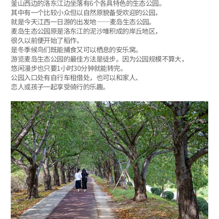
釜山西边的洛东江边坐落有6个各具特色的生态公园。
其中有一个比较小众但以自然原貌备受欢迎的公园，
就是今天江西一日游的出发地——麦岛生态公园。
麦岛生态公园原是洛东江的泥沙堆积成的岸丘地区，
很久以前便开始了稻作，
是冬季候鸟们既能捕食又可以栖息的安乐窝。
游览麦岛生态公园的最佳方法是徒步。因为公园规模不算大，
悠闲漫步也只要1小时30分钟就能转完。
公园入口处有自行车租借处，也可以和家人、
恋人或孩子一起享受骑行的乐趣。