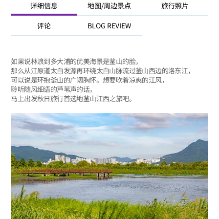
详细信息
地图/周边景点
旅行照片
评论
BLOG REVIEW
如果说林浪到多大浦的优美海景是釜山的脸，
那么从江原道太白发源再环绕太白山脉流过釜山西边的洛东江，
可以说是环抱釜山的广阔胸怀。想要吹着凉爽的江风，
聆听随风细语的芦苇声的话，
马上出发秋日旅行首选地釜山江西之旅吧。