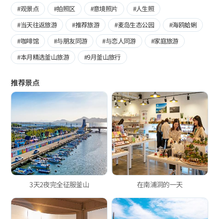
#观景点
#拍照区
#意境照片
#人生照
#当天往返旅游
#推荐旅游
#麦岛生态公园
#海鸥蛤蜊
#咖啡馆
#与朋友同游
#与恋人同游
#家庭旅游
#本月精选釜山旅游
#9月釜山旅行
推荐景点
3天2夜完全征服釜山
在南浦洞的一天