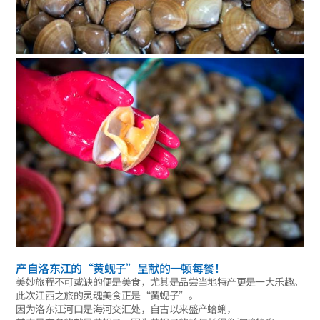
产自洛东江的“黄蚬子”呈献的一顿每餐！
美妙旅程不可或缺的便是美食，尤其是品尝当地特产更是一大乐趣。
此次江西之旅的灵魂美食正是“黄蚬子”。
因为洛东江河口是海河交汇处，自古以来盛产蛤蜊，