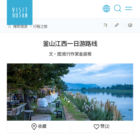
推荐旅游
行程之旅
釜山江西一日游路线
文·图 旅行作家金道根
收藏
赞
(2)