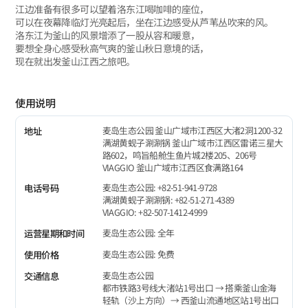
江边准备有很多可以望着洛东江喝咖啡的座位，
可以在夜幕降临灯光亮起后，坐在江边感受从芦苇丛吹来的风。
洛东江为釜山的风景增添了一股从容和暖意，
要想全身心感受秋高气爽的釜山秋日意境的话，
现在就出发釜山江西之旅吧。
使用说明
麦岛生态公园 釜山广域市江西区大渚2洞1200-32
地址
满湖黄蚬子涮涮锅 釜山广域市江西区雷诺三星大
路602，鸣旨船舱生鱼片城2楼205、206号
VIAGGIO 釜山广域市江西区食满路164
麦岛生态公园: +82-51-941-9728
电话号码
满湖黄蚬子涮涮锅: +82-51-271-4389
VIAGGIO: +82-507-1412-4999
麦岛生态公园: 全年
运营星期和时间
麦岛生态公园: 免费
使用价格
麦岛生态公园
交通信息
都市铁路3号线大渚站1号出口 → 搭乘釜山金海
轻轨（沙上方向）→ 西釜山流通地区站1号出口