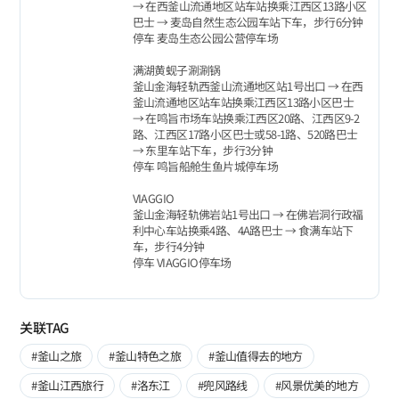
→ 在西釜山流通地区站车站换乘江西区13路小区
巴士 → 麦岛自然生态公园车站下车，步行6分钟
停车 麦岛生态公园公营停车场
满湖黄蚬子涮涮锅
釜山金海轻轨西釜山流通地区站1号出口 → 在西
釜山流通地区站车站换乘江西区13路小区巴士
→ 在鸣旨市场车站换乘江西区20路、江西区9-2
路、江西区17路小区巴士或58-1路、520路巴士
→ 东里车站下车，步行3分钟
停车 鸣旨船舱生鱼片城停车场
VIAGGIO
釜山金海轻轨佛岩站1号出口 → 在佛岩洞行政福
利中心车站换乘4路、4A路巴士 → 食满车站下
车，步行4分钟
停车 VIAGGIO停车场
关联TAG
#釜山之旅
#釜山特色之旅
#釜山值得去的地方
#釜山江西旅行
#洛东江
#兜风路线
#风景优美的地方