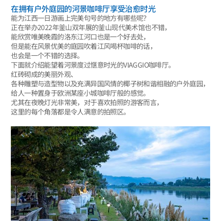
在拥有户外庭园的河景咖啡厅享受治愈时光
能为江西一日游画上完美句号的地方有哪些呢？
正在举办2022年釜山双年展的釜山现代美术馆也不错，
能欣赏唯美晚霞的洛东江河口也是一个好去处，
但是能在风景优美的庭园吹着江风喝杯咖啡的话，
也会是一个不错的选择。
下面就介绍能望着河景度过惬意时光的VIAGGIO咖啡厅。
红砖砌成的美丽外观、
各种雕塑与造型物以及充满异国风情的椰子树和谐相融的户外庭园，
给人一种置身于欧洲某座小城咖啡厅般的感觉。
尤其在夜晚灯光非常美，对于喜欢拍照的游客而言，
这里的每个角落都是令人满意的拍照区。