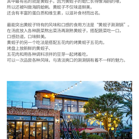
其中最有名的就是黄蚬子。因为黄蚬子的蛤仁长得像海鸥的喙，
所以还被叫做海鸥蛤蜊。黄蚬子不仅味道鲜美，
还含有丰富的蛋白质和维生素，以滋补食材而出名。
最能突出黄蚬子特有的风味和口感的食用方法是“黄蚬子涮涮锅”。
在汤底放入各种蔬菜熬出菜汤再涮熟黄蚬子，搭配蔬菜吃一口，
口感劲道，口味鲜美。
黄蚬子的另一个吃法是搭配五花肉的烤黄蚬子五花肉。
烤盘上放新鲜的黄蚬子、
五花肉和用各种调料凉拌的豆芽一起烤着吃，
可以一次品尝各种风味，与清淡爽口的涮涮锅有着不一样的魅力。