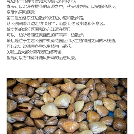
堤边路一路种有合抱大的樱花树和水杉，
春天可以沉浸在樱花的浪漫之中，秋天则更是可以安静地漫步，
享受悠闲和惬意。
第二是沿洛东江边散步的江边小道和散步路。
从公园朝着江边走约10分钟，就能到达散步路和休息区。
散步路的部分区间和洛东江近在咫尺，
可以一边听着随江风摇曳的芦苇声一边散步。
最后是位于生态公园中央荷花园区和水生植物园之间的木栈道，
可以边走边观察各种水生植物与荷花。
9月过后大部分荷花都已经凋谢，
但是可以看到荷叶随风舞动的治愈风景。