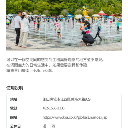
可以在一個空間同時感受到生機與舒適感的地方並不常見。
在沉悶無力的日常生活中，如果需要逆轉和休憩，
請來釜山慶南LetsRun公園。
使用說明
釜山廣域市江西區駕洛大路929
地址
+82-1566-3333
電話
https://www.kra.co.kr/globalEn/index.jsp
網址
週一~四
公休日