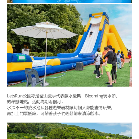
LetsRun公園亦是釜山夏季代表戲水慶典「Blooming玩水節」
的舉辦地點，活動為期兩個月，
水深不一的戲水池及各種遊樂器材讓每個人都能盡情玩樂。
再加上門票低廉，可帶著孩子們輕鬆前來清涼戲水。