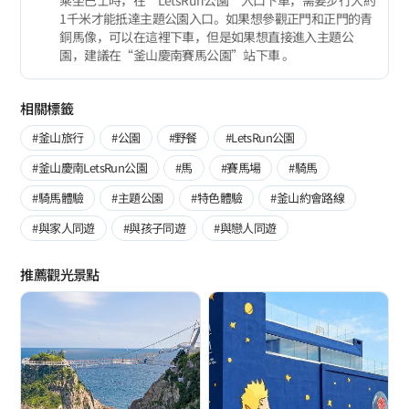
1千米才能抵達主題公園入口。如果想參觀正門和正門的青
銅馬像，可以在這裡下車，但是如果想直接進入主題公
園，建議在“釜山慶南賽馬公園”站下車 。
相關標籤
#釜山旅行
#公園
#野餐
#LetsRun公園
#釜山慶南LetsRun公園
#馬
#賽馬場
#騎馬
#騎馬體驗
#主題公園
#特色體驗
#釜山約會路線
#與家人同遊
#與孩子同遊
#與戀人同遊
推薦觀光景點