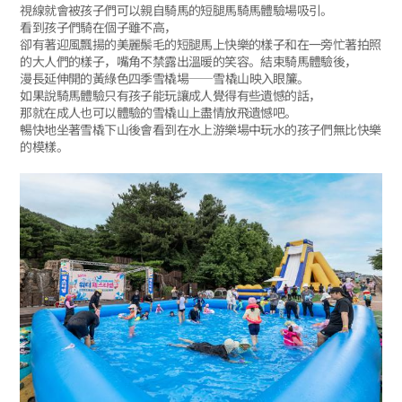
視線就會被孩子們可以親自騎馬的短腿馬騎馬體驗場吸引。
看到孩子們騎在個子雖不高，
卻有著迎風飄揚的美麗鬃毛的短腿馬上快樂的樣子和在一旁忙著拍照
的大人們的樣子，嘴角不禁露出溫暖的笑容。結束騎馬體驗後，
漫長延伸開的黃綠色四季雪橇場――雪橇山映入眼簾。
如果說騎馬體驗只有孩子能玩讓成人覺得有些遺憾的話，
那就在成人也可以體驗的雪橇山上盡情放飛遺憾吧。
暢快地坐著雪橇下山後會看到在水上游樂場中玩水的孩子們無比快樂
的模樣。