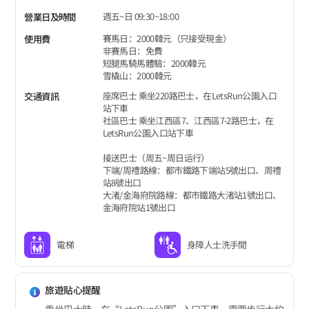
週五~日 09:30~18:00
營業日及時間
賽馬日：2000韓元（只接受現金）
使用費
非賽馬日：免費
短腿馬騎馬體驗：2000韓元
雪橇山：2000韓元
座席巴士 乘坐220路巴士，在LetsRun公園入口
交通資訊
站下車
社區巴士 乘坐江西區7、江西區7-2路巴士，在
LetsRun公園入口站下車
接送巴士（周五~周日运行）
下端/周禮路線：都市鐵路下端站5號出口、周禮
站8號出口
大渚/金海府院路線：都市鐵路大渚站1號出口、
金海府院站1號出口
電梯
身障人士洗手間
旅遊貼心提醒
乘坐巴士時，在“LetsRun公園”入口下車，需要步行大約