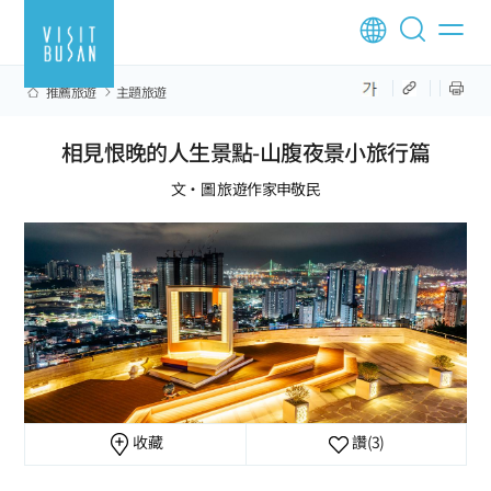
推薦旅遊
主題旅遊
相見恨晚的人生景點-山腹夜景小旅行篇
文‧圖 旅遊作家申敬民
收藏
讚
(3)