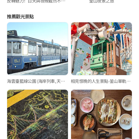
反轉魅力！白天與夜晚截然不同的釜山景點
釜山夜景之旅
推薦觀光景點
海雲臺藍線公園 (海岸列車, 天空膠囊列車)
相見恨晚的人生景點-釜山單軌電車篇