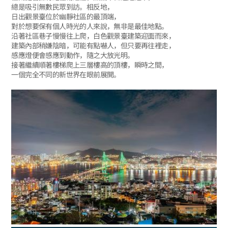
總是吸引無數民眾到訪。相反地，
日出觀景臺位於幽靜社區的最頂端，
對於想要保有個人時光的人來說，無非是最佳地點。
沿著社區巷子慢慢往上爬，白色觀景臺建築迎面而來，
建築內部稍嫌陰暗，可能有點嚇人，但只要再往裡走，
感應燈便會感應到動作，隨之大放光明。
接著繼續順著樓梯爬上三層樓高的頂樓，瞬時之間，
一個完全不同的新世界在眼前展開。