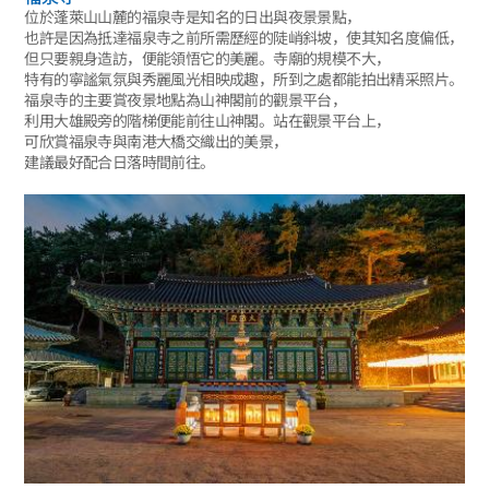
位於蓬萊山山麓的福泉寺是知名的日出與夜景景點，
也許是因為抵達福泉寺之前所需歷經的陡峭斜坡，使其知名度偏低，
但只要親身造訪，便能領悟它的美麗。寺廟的規模不大，
特有的寧謐氣氛與秀麗風光相映成趣，所到之處都能拍出精采照片。
福泉寺的主要賞夜景地點為山神閣前的觀景平台，
利用大雄殿旁的階梯便能前往山神閣。站在觀景平台上，
可欣賞福泉寺與南港大橋交織出的美景，
建議最好配合日落時間前往。