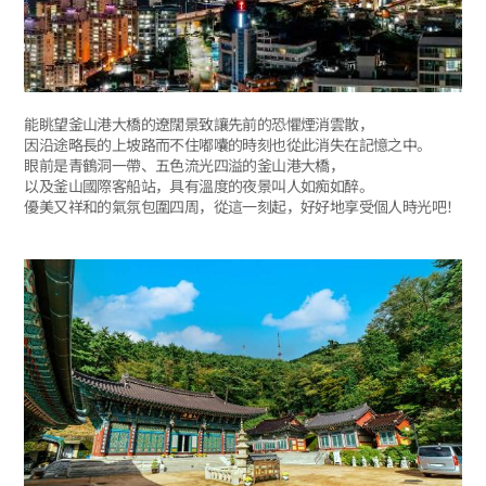
能眺望釜山港大橋的遼闊景致讓先前的恐懼煙消雲散，
因沿途略長的上坡路而不住嘟囔的時刻也從此消失在記憶之中。
眼前是青鶴洞一帶、五色流光四溢的釜山港大橋，
以及釜山國際客船站，具有溫度的夜景叫人如痴如醉。
優美又祥和的氣氛包圍四周，從這一刻起，好好地享受個人時光吧！