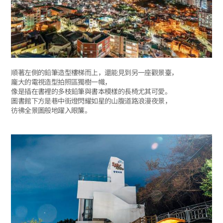
順著左側的鉛筆造型樓梯而上，還能見到另一座觀景臺，
龐大的電視造型拍照區獨樹一幟，
像是插在書裡的多枝鉛筆與書本模樣的長椅尤其可愛。
圖書館下方是巷中街燈閃耀如星的山腹道路浪漫夜景，
彷彿全景圖般地躍入眼簾。