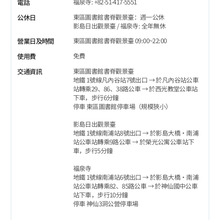
福泉寺: +82-51-417-5551
電話
東區圖書館書脊觀景臺：週一公休
公休日
影島日出觀景臺 / 福泉寺: 全年無休
東區圖書館書脊觀景臺 09:00~22:00
營業日及時間
免費
使用費
東區圖書館書脊觀景臺
交通資訊
地鐵 1號線凡內谷站7號出口 → 於凡內谷站公車
站轉乘29、86、38路公車 → 於西光教堂公車站
下車，步行6分鐘
停車 東區圖書館停車場（規模狹小）
影島日出觀景臺
地鐵 1號線南浦站8號出口 → 於影島大橋‧南浦
站公車站轉乘9路公車 → 於榮光公寓公車站下
車，步行5分鐘
福泉寺
地鐵 1號線南浦站6號出口 → 於影島大橋‧南浦
站公車站轉乘82、85路公車 → 於神仙國中公車
站下車，步行10分鐘
停車 神仙3洞公營停車場