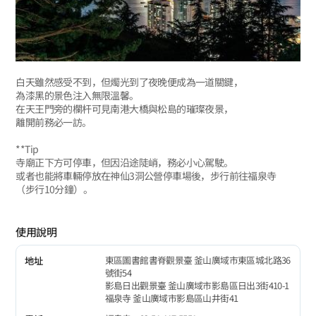
白天雖然感受不到，但燭光到了夜晚便成為一道關鍵，
為漆黑的景色注入無限溫馨。
在天王門旁的欄杆可見南港大橋與松島的璀璨夜景，
離開前務必一訪。
**Tip
寺廟正下方可停車，但因沿途陡峭，務必小心駕駛。
或者也能將車輛停放在神仙3洞公營停車場後，步行前往福泉寺
（步行10分鐘）。
使用說明
東區圖書館書脊觀景臺 釜山廣域市東區城北路36
地址
號街54
影島日出觀景臺 釜山廣域市影島區日出3街410-1
福泉寺 釜山廣域市影島區山井街41