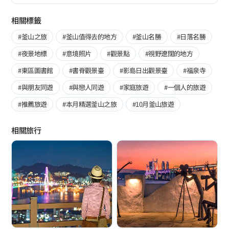
相關標籤
#釜山之旅
#釜山值得去的地方
#釜山名勝
#日落名勝
#夜景地標
#意境照片
#觀景點
#視野遼闊的地方
#東區圖書館
#書脊觀景臺
#影島日出觀景臺
#福泉寺
#與朋友同遊
#與戀人同遊
#家庭旅遊
#一個人的旅遊
#推薦旅遊
#本月精選釜山之旅
#10月釜山旅遊
相關旅行