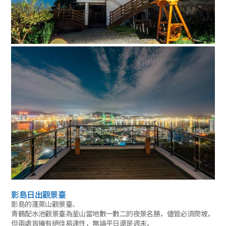
影島日出觀景臺
影島的蓬萊山觀景臺、
青鶴配水池觀景臺為釜山當地數一數二的夜景名勝，儘管必須爬坡，
但兩處皆擁有絕佳易達性，無論平日還是週末，