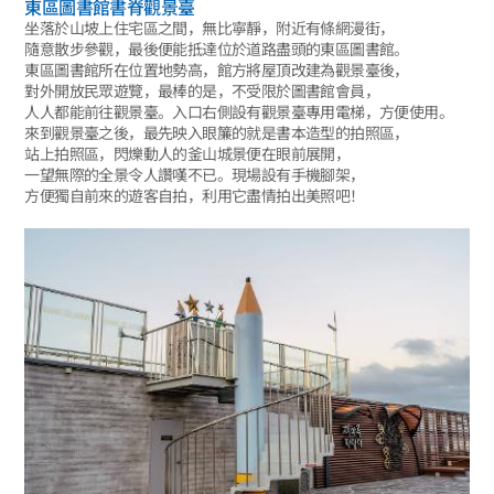
東區圖書館書脊觀景臺
坐落於山坡上住宅區之間，無比寧靜，附近有條網漫街，
隨意散步參觀，最後便能抵達位於道路盡頭的東區圖書館。
東區圖書館所在位置地勢高，館方將屋頂改建為觀景臺後，
對外開放民眾遊覽，最棒的是，不受限於圖書館會員，
人人都能前往觀景臺。入口右側設有觀景臺專用電梯，方便使用。
來到觀景臺之後，最先映入眼簾的就是書本造型的拍照區，
站上拍照區，閃爍動人的釜山城景便在眼前展開，
一望無際的全景令人讚嘆不已。現場設有手機腳架，
方便獨自前來的遊客自拍，利用它盡情拍出美照吧！