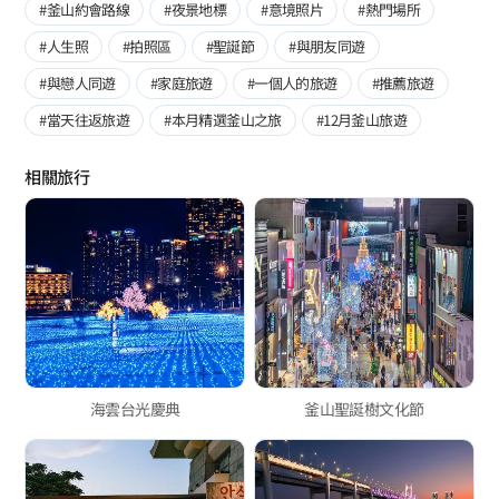
#釜山約會路線
#夜景地標
#意境照片
#熱門場所
#人生照
#拍照區
#聖誕節
#與朋友同遊
#與戀人同遊
#家庭旅遊
#一個人的旅遊
#推薦旅遊
#當天往返旅遊
#本月精選釜山之旅
#12月釜山旅遊
相關旅行
海雲台光慶典
釜山聖誕樹文化節