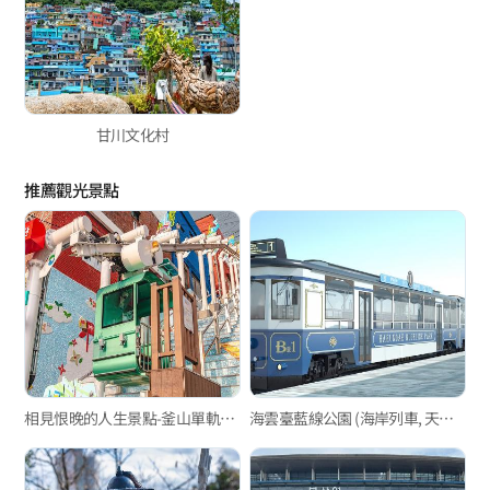
甘川文化村
推薦觀光景點
相見恨晚的人生景點-釜山單軌電車篇
海雲臺藍線公園 (海岸列車, 天空膠囊列車)