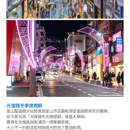
光復路冬季燈樹節
釜山聖誕樹文化節曾是釜山市區最能感受聖誕節氣氛的慶典，
如今更名為「光復路冬光樹燈節」後盛大舉辦。
慶典在光復路與南浦洞一帶華麗登場，
大小不一的樹造型物與燈光照亮了整個街頭。