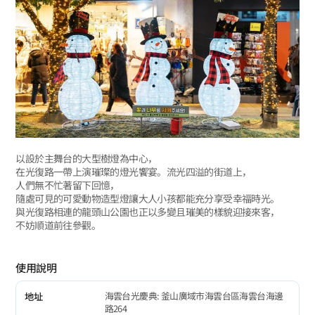
以設於主舞台的大型樹燈為中心，
在光復路一帶上演璀璨的燈光饗宴。流光四溢的街道上，
人們無不忙著留下回憶，
隨處可見的可愛動物造型燈讓大人小孩都能充分享受幸福時光。
與光復路相連的龍頭山公園也正以多變且璀美的樣貌迎接來客，
不妨順道前往參觀。
使用說明
海雲台光慶典: 釜山廣域市海雲台區海雲台海邊
地址
路264