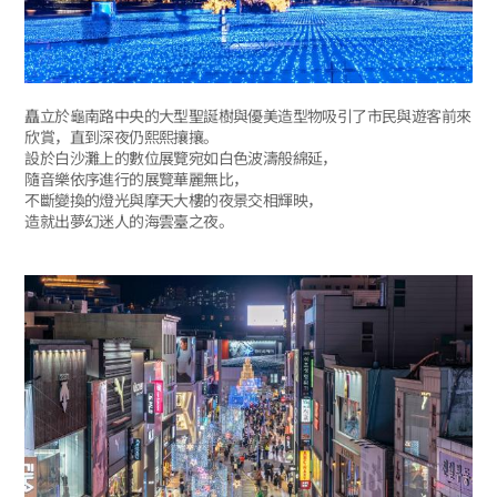
矗立於龜南路中央的大型聖誕樹與優美造型物吸引了市民與遊客前來
欣賞，直到深夜仍熙熙攘攘。
設於白沙灘上的數位展覽宛如白色波濤般綿延，
隨音樂依序進行的展覽華麗無比，
不斷變換的燈光與摩天大樓的夜景交相輝映，
造就出夢幻迷人的海雲臺之夜。