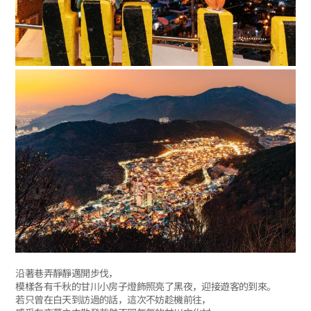
沿著巷弄靜靜邁開步伐，
模樣各有千秋的甘川小房子燈飾照亮了黑夜，迎接遊客的到來。
若只曾在白天到訪過的話，這次不妨趁機前往，