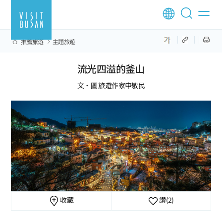
推薦旅遊
主題旅遊
流光四溢的釜山
文‧圖 旅遊作家申敬民
收藏
讚
(2)