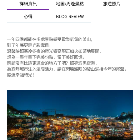
詳細資訊
地圖/周邊景點
旅遊照片
心得
BLOG REVIEW
一年四季都能在多處景點感受歡樂氣氛的釜山，
到了年底更是光彩奪目。
溫馨映照寒冷冬夜的燈光饗宴現正如火如荼地展開，
想為一整年畫下完美句點，留下美好回憶，
應該沒有比這更適合的地方了吧？照亮漆黑夜海，
為寂靜城市注入溫暖活力，請在閃爍耀眼的釜山迎接今年的尾聲，
度過幸福時光！