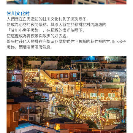
甘川文化村
人們總在白天造訪的甘川文化村到了凜冽寒冬，
便成為必訪的夜間景點。其原因就在於懸掛於村內處處的
「甘川小房子燈飾」，在朦朧的燈光映照下，
使這裡成為賞夜景與散步的好去處，
整座村莊也因懸掛在完整留存階梯式住宅舊貌的巷弄裡的甘川小房子
燈飾，而瀰漫著溫暖氣息。