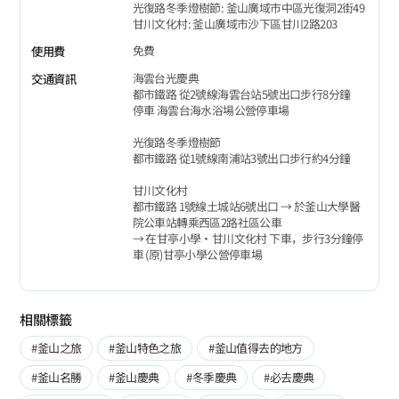
光復路冬季燈樹節: 釜山廣域市中區光復洞2街49
甘川文化村: 釜山廣域市沙下區甘川2路203
免費
使用費
海雲台光慶典
交通資訊
都市鐵路 從2號線海雲台站5號出口步行8分鐘
停車 海雲台海水浴場公營停車場
光復路冬季燈樹節
都市鐵路 從1號線南浦站3號出口步行約4分鐘
甘川文化村
都市鐵路 1號線土城站6號出口 → 於釜山大學醫
院公車站轉乘西區2路社區公車
→ 在甘亭小學‧甘川文化村 下車，步行3分鐘停
車 (原)甘亭小學公營停車場
相關標籤
#釜山之旅
#釜山特色之旅
#釜山值得去的地方
#釜山名勝
#釜山慶典
#冬季慶典
#必去慶典