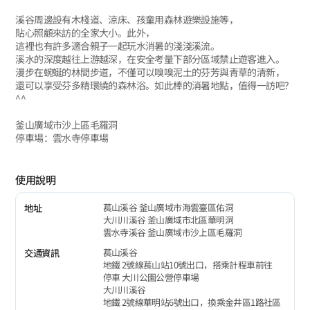
溪谷周邊設有木棧道、涼床、孩童用森林遊樂設施等，
貼心照顧來訪的全家大小。此外，
這裡也有許多適合親子一起玩水消暑的淺淺溪流。
溪水的深度越往上游越深，在安全考量下部分區域禁止遊客進入。
漫步在蜿蜒的林間步道，不僅可以嗅嗅泥土的芬芳與青草的清新，
還可以享受芬多精環繞的森林浴。如此棒的消暑地點，值得一訪吧?
^^
釜山廣域市沙上區毛羅洞
停車場：雲水寺停車場
使用說明
萇山溪谷 釜山廣域市海雲臺區佑洞
地址
大川川溪谷 釜山廣域市北區華明洞
雲水寺溪谷 釜山廣域市沙上區毛羅洞
萇山溪谷
交通資訊
地鐵 2號線萇山站10號出口，搭乘計程車前往
停車 大川公園公營停車場
大川川溪谷
地鐵 2號線華明站6號出口，換乘金井區1路社區