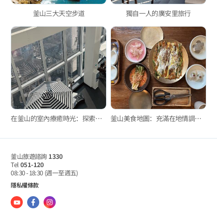
釜山三大天空步道
獨自一人的廣安里旅行
在釜山的室內療癒時光：探索不受天氣束縛的魅力角落
釜山美食地圖：充滿在地情調的美食景點
釜山旅遊諮詢
1330
Tel
051-120
08:30 - 18:30
(週一至週五)
隱私權條款