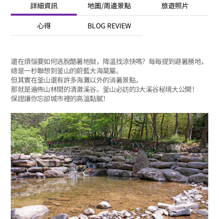
詳細資訊
地圖/周邊景點
旅遊照片
心得
BLOG REVIEW
還在煩惱要如何逃脫酷暑地獄，降溫找涼快嗎？每每提到避暑勝地，
總是一秒聯想到釜山的蔚藍大海莫屬。
但其實在釜山還有許多海灘以外的消暑景點，
那就是遍佈山林間的清澈溪谷。釜山必訪的3大溪谷秘境大公開！
保證讓你忘卻城市裡的高溫黏膩！