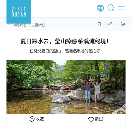
推薦旅遊
主題旅遊
夏日踩水去，釜山療癒系溪流秘境！
在炎炎夏日的釜山，感自然溪谷的透心涼~
收藏
讚
(1)