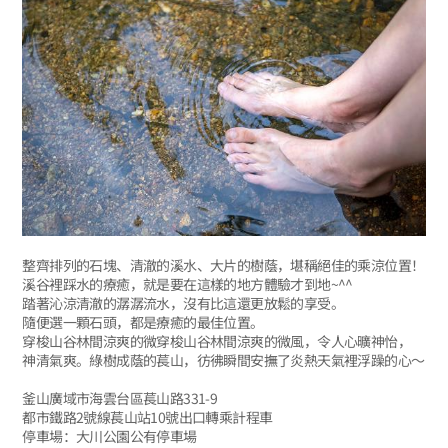
整齊排列的石塊、清澈的溪水、大片的樹蔭，堪稱絕佳的乘涼位置！
溪谷裡踩水的療癒，就是要在這樣的地方體驗才到地~^^
踏著沁涼清澈的潺潺流水，沒有比這還更放鬆的享受。
隨便選一顆石頭，都是療癒的最佳位置。
穿梭山谷林間涼爽的微穿梭山谷林間涼爽的微風，令人心曠神怡，
神清氣爽。綠樹成蔭的萇山，彷彿瞬間安撫了炎熱天氣裡浮躁的心～
釜山廣域市海雲台區萇山路331-9
都市鐵路2號線萇山站10號出口轉乘計程車
停車場：大川公園公有停車場