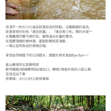
深淺不一的大川川溪谷就是知名的特點。沿著蜿蜒的溪流，
就會發現分別有「適合孩童」、「適合青少年」等的水域^^
水聲轟隆作響不絕於耳，展現溪谷水量的豐沛。
在蓊鬱環繞的樹林裡，還能聆聽悅耳清脆、
一場以自然為名的鳥鳴合唱。
享受自然綠蔭下的沁涼戲水，跟跟炎熱天氣說Bye Bye～！
釜山廣域市北區華明洞
都市鐵路2號線華明站6號出口，轉乘1號金井區的小區公車，
至孩沼站下車
停車場：大川川村公有停車場