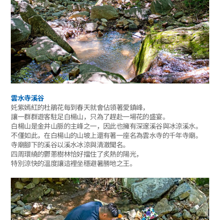
雲水寺溪谷
奼紫嫣紅的杜鵑花每到春天就會佔領著愛鎮峰，
讓一群群遊客駐足白楊山，只為了趕赴一場花的盛宴。
白楊山是金井山脈的主峰之一，因此也擁有深邃溪谷與冰涼溪水。
不僅如此，在白楊山的山坡上還有著一座名為雲水寺的千年寺廟。
寺廟腳下的溪谷以溪水冰涼與清澈聞名。
四周環繞的鬱蔥樹林恰好擋住了炙熱的陽光，
特別涼快的溫度讓這裡坐穩避暑勝地之王。