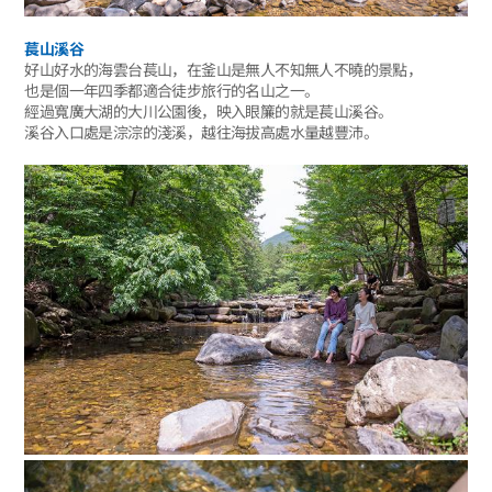
萇山溪谷
好山好水的海雲台萇山，在釜山是無人不知無人不曉的景點，
也是個一年四季都適合徒步旅行的名山之一。
經過寬廣大湖的大川公園後，映入眼簾的就是萇山溪谷。
溪谷入口處是淙淙的淺溪，越往海拔高處水量越豐沛。