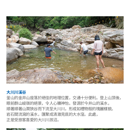
大川川溪谷
釜山的金井山座落於絕佳的地理位置，交通十分便利。登上山頂後，
眼前群山峻嶺的絕景，令人心曠神怡。發源於今井山的溪水，
順著順著山澗狹谷而下流至大川川，形成如禮物般的瑰麗樣貌。
岩石間流瀉的溪水，匯聚成清澈見底的大水窪。此處，
正是受旅客喜愛的大川川孩沼。