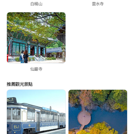
白楊山
雲水寺
仙巖寺
推薦觀光景點