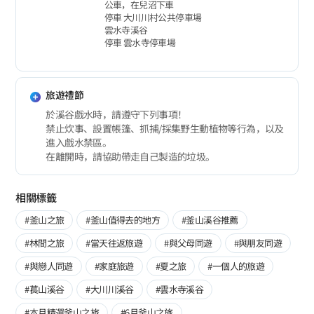
公車，在兒沼下車
停車 大川川村公共停車場
雲水寺溪谷
停車 雲水寺停車場
旅遊禮節
於溪谷戲水時，請遵守下列事項！
禁止炊事、設置帳篷、抓捕/採集野生動植物等行為，以及
進入戲水禁區。
在離開時，請協助帶走自己製造的垃圾。
相關標籤
#釜山之旅
#釜山值得去的地方
#釜山溪谷推薦
#林間之旅
#當天往返旅遊
#與父母同遊
#與朋友同遊
#與戀人同遊
#家庭旅遊
#夏之旅
#一個人的旅遊
#萇山溪谷
#大川川溪谷
#雲水寺溪谷
#本月精選釜山之旅
#6月釜山之旅