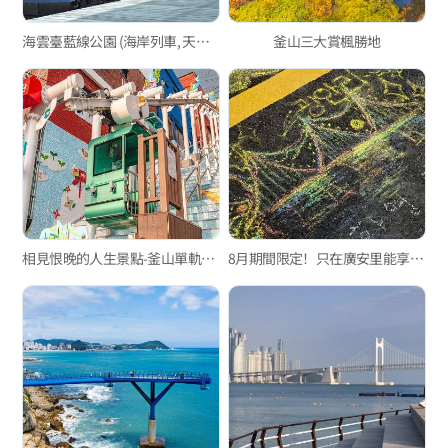
海雲臺藍線公園 (海岸列車, 天空膠囊列車)
釜山三大賞楓勝地
相見恨晚的人生景點-釜山單軌電車篇
8月期間限定！只在廣安里能享受的特別活動