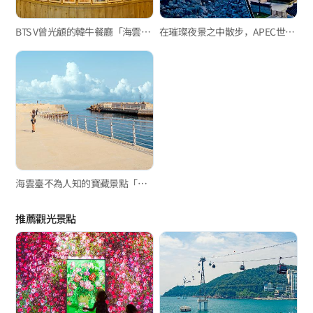
BTS V曾光顧的韓牛餐廳「海雲臺一品韓牛」
在璀璨夜景之中散步，APEC世峰樓
海雲臺不為人知的寶藏景點「松亭九德浦路」
推薦觀光景點