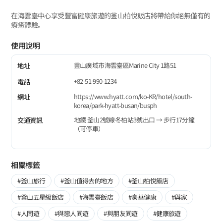
在海雲臺中心享受豐富健康旅遊的釜山柏悅飯店將帶給你絕無僅有的
療癒體驗。
使用說明
釜山廣域市海雲臺區Marine City 1路51
地址
+82-51-990-1234
電話
https://www.hyatt.com/ko-KR/hotel/south-
網址
korea/park-hyatt-busan/busph
地鐵 釜山2號線冬柏站3號出口 → 步行17分鐘
交通資訊
（可停車）
相關標籤
#釜山旅行
#釜山值得去的地方
#釜山柏悅飯店
#釜山五星級飯店
#海雲臺飯店
#豪華健康
#與家
#人同遊
#與戀人同遊
#與朋友同遊
#健康旅遊