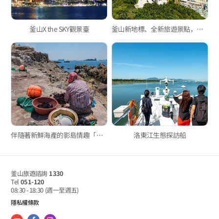
釜山X the SKY觀景臺
釜山新地標、全新旅遊景點，天馬山綜合觀景台
伴隨著新鮮海產的影島情趣「影島海女村」
洛東江生態探訪船
釜山旅遊諮詢
1330
Tel
051-120
08:30 - 18:30
(週一至週五)
隱私權條款