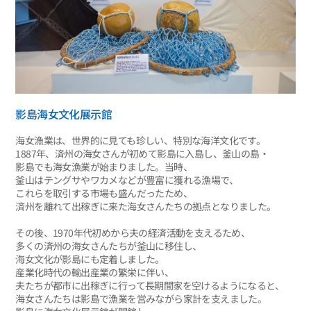
影島海女文化展示館
海女漁業は、世界的に見ても珍しい、特別な海洋文化です。
1887年、済州の海女さんが初めて影島に入島し、釜山の島・
影島でも海女漁業が始まりました。当時、
釜山はテングサやワカメなどが豊富に獲れる漁場で、
これらを取引する市場も盛んだったため、
済州を離れて出稼ぎに来た海女さんたちの拠点となりました。
その後、1970年代初めから夫の経済活動を支えるため、
多くの済州の海女さんたちが釜山に移住し、
海女文化が影島にも定着しました。
産業化時代の輸出産業の繁栄に伴い、
夫たちが都市に出稼ぎに行って長期間家を空けるようになると、
海女さんたちは影島で漁業を営みながら家計を支えました。