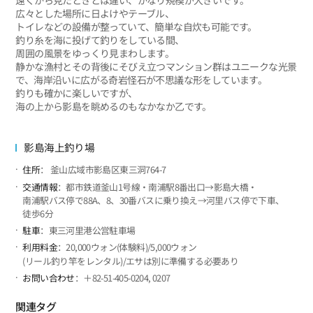
遠くから見たときとは違い、かなり規模が大きいです。
広々とした場所に日よけやテーブル、
トイレなどの設備が整っていて、簡単な自炊も可能です。
釣り糸を海に投げて釣りをしている間、
周囲の風景をゆっくり見まわします。
静かな漁村とその背後にそびえ立つマンション群はユニークな光景
で、海岸沿いに広がる奇岩怪石が不思議な形をしています。
釣りも確かに楽しいですが、
海の上から影島を眺めるのもなかなか乙です。
影島海上釣り場
住所
： 釜山広域市影島区東三洞764-7
交通情報
：都市鉄道釜山1号線・南浦駅8番出口→影島大橋・
南浦駅バス停で88A、8、30番バスに乗り換え→河里バス停で下車、
徒歩6分
駐車
：東三河里港公営駐車場
利用料金
：20,000ウォン(体験料)/5,000ウォン
(リール釣り竿をレンタル)/エサは別に準備する必要あり
お問い合わせ
：＋82-51-405-0204, 0207
関連タグ