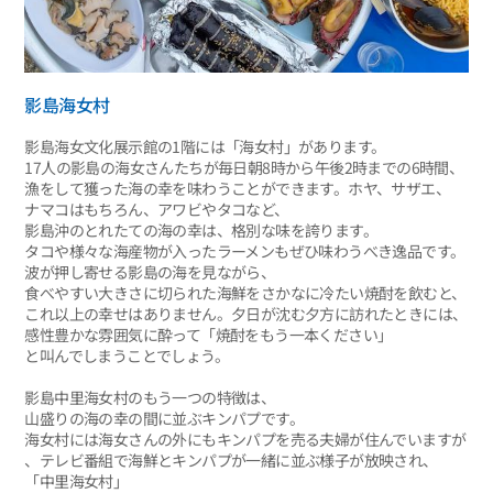
影島海女村
影島海女文化展示館の1階には「海女村」があります。
17人の影島の海女さんたちが毎日朝8時から午後2時までの6時間、
漁をして獲った海の幸を味わうことができます。ホヤ、サザエ、
ナマコはもちろん、アワビやタコなど、
影島沖のとれたての海の幸は、格別な味を誇ります。
タコや様々な海産物が入ったラーメンもぜひ味わうべき逸品です。
波が押し寄せる影島の海を見ながら、
食べやすい大きさに切られた海鮮をさかなに冷たい焼酎を飲むと、
これ以上の幸せはありません。夕日が沈む夕方に訪れたときには、
感性豊かな雰囲気に酔って「焼酎をもう一本ください」
と叫んでしまうことでしょう。
影島中里海女村のもう一つの特徴は、
山盛りの海の幸の間に並ぶキンパプです。
海女村には海女さんの外にもキンパプを売る夫婦が住んでいますが
、テレビ番組で海鮮とキンパプが一緒に並ぶ様子が放映され、
「中里海女村」