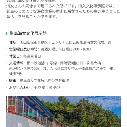
影島に海女文化展示館が開館し、
海女さんの銅像まで建てられた所以です。海女文化展示館では、
影島のこのような海女漁業の歴史と海女さんたちの生き生きとした
暮らしを見ることができます。
影島海女文化展示館
住所
：釜山広域市影島区チュンリナムロ2-36 影島海女文化展示館
営業曜日及び時間
：毎週火曜日～日曜日9:00～18:00
休業日
：毎週月曜日
交通情報
：都市鉄道釜山1号線・南浦駅8番出口→影島大橋・
南浦駅バス停で508、71、7、6番に乗り換え→南高校バス停で下車、
徒歩7分
駐車
：影島海女文化展示館公営駐車場
お問い合わせ
：＋82-51-419-4505