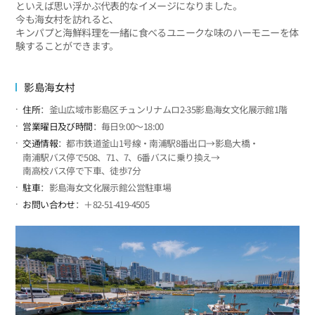
といえば思い浮かぶ代表的なイメージになりました。
今も海女村を訪れると、
キンパプと海鮮料理を一緒に食べるユニークな味のハーモニーを体
験することができます。
影島海女村
住所
：釜山広域市影島区チュンリナムロ2-35影島海女文化展示館1階
営業曜日及び時間
：毎日9:00～18:00
交通情報
：都市鉄道釜山1号線・南浦駅8番出口→影島大橋・
南浦駅バス停で508、71、7、6番バスに乗り換え→
南高校バス停で下車、徒歩7分
駐車
：影島海女文化展示館公営駐車場
お問い合わせ
：＋82-51-419-4505