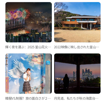
輝く夜を選ぶ：2025 釜山花火祭り、あなただけの“ベストスポット”を探して！
2022映像に映し出された釜山のロケ地集め（ft.『財閥家の末息子』）
韓服VS.制服？旅の面白さが２倍！旅は、一旦着替えてから始めよう。
月見道、私たちが秋の海雲台に魅了される理由