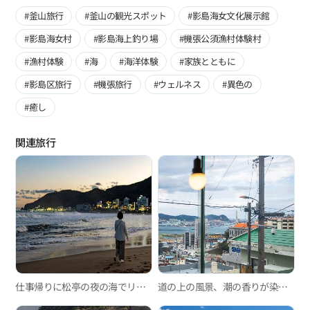
#釜山旅行
#釜山の観光スポット
#影島海女文化展示館
#影島海女村
#影島海上釣り場
#機張公須漁村体験村
#漁村体験
#海
#海洋体験
#家族とともに
#影島区旅行
#機張旅行
#ウェルネス
#異色の
#癒し
関連旅行
仕事帰りに松亭の夜の海でリフレッシュ
道の上の風景、潮の香りが染みついた釜山の路地