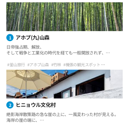
アホプ(九)山森
1
日帝強占期、解放、
そして戦争と工業化の時代を経ても一般開放されず、
自然そのままの姿が残されていた森。
400年間世間に公開されることのなかったここは、釜山・
#釜山旅行
#アホプ山森
#竹林
#機張の観光スポット
機張郡に位置するアホプ山森だ。 「アホプ(九)山森」の名は、
#アホプ山森散策路
#釜山映画ロケ地
#週末旅行
#最高の写真
九つの谷があることに由来する。
#友達とともに
#恋人とともに
ヒニョウル文化村
2
絶影海岸散策路の急な崖の上に、一風変わった村が見える。
海岸の崖の端に、
海沿いの狭い路地を中心に小さな家々が密集している。