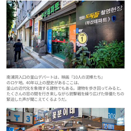
南浦洞入口の釜山デパートは、映画『10人の泥棒たち』
のロケ地。40年以上の歴史があるここは、
釜山の近代化を象徴する建物でもある。建物を歩き回ってみると、
たくさんの窓の間を行き来しながら銃撃戦を繰り広げた俳優たちの
緊迫した声が聞こえてくるようだ。