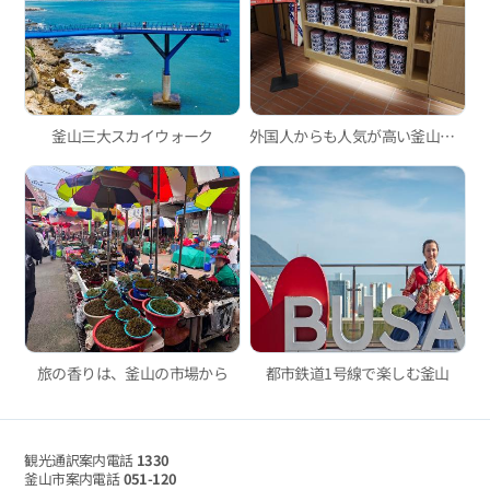
釜山三大スカイウォーク
外国人からも人気が高い釜山のスイーツカフェ3選
旅の香りは、釜山の市場から
都市鉄道1号線で楽しむ釜山
観光通訳案内電話
1330
釜山市案内電話
051-120