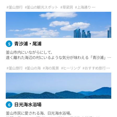
かつては中国領事館もあった。上海通りは、
2007年に韓国で唯一のチャイナタウン特区に指定された。
#釜山旅行
#釜山の観光スポット
#草梁洞
#上海通り
#チャイナタウン
#テキサス通り
#グルメ
#釜山日帰りコースオススメ
#釜山テーマ旅行
#オススメ旅行
#外出
#家族旅行
青沙浦・尾浦
5
釜山市内にいながらにして、
遠く離れた海辺の村にいるような気分が味わえる「青沙浦」と
「尾浦」。その素朴な風景に浸ってみよう。 青沙浦の
「青沙」は、文字通り「青い砂」を意味する 。
#釜山旅行
#釜山の海
#海の風景
#ヒーリング
#おすすめ旅行
名前を聞いただけでワクワクし、
#釜山のデートコース
#家族連れ
#友達と
#青沙浦
#尾浦
#鉄道
爽やかな気持ちになってくる。都市鉄道「萇山駅」を出たら、
#漁村
#灯台
#カフェ
#壁画
#壁画村
#フォトスポット
丘を越えて道なりに歩き続けると青沙浦入口の交差点に出る。
#海の旅行
その向こうに、小さな漁村「青沙浦」が見えてくる。
丘を登ると姿を現す青沙浦の美しい景色に、
思わず目を奪われてしまう。
日光海水浴場
6
釜山市民に愛される海、日光海水浴場。