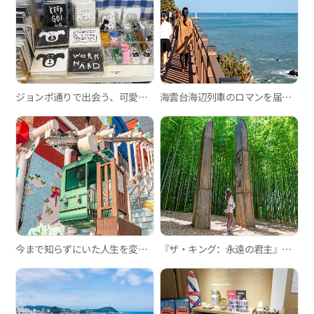
ジョンポ通りで出会う、可愛い雑貨ショップ巡り
海雲台海辺列車のロマンを届ける釜山グリーンレールウェイ散策路
今まで知らずにいた人生を変えるスポット-釜山のモノレール編
『ザ・キング：永遠の君主』釜山ロケ地