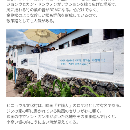
ジョンウとカン・ドンウォンがアクションを繰り広げた場所で、
風に揺れる竹の葉の音がBGMになる。竹だけでなく、
金剛松のような珍しい松も群落を形成しているので、
散策路としても人気がある。
ヒニョウル文化村は、映画『弁護人』のロケ地として有名である。
ジヌの家の塀に書かれている映画のセリフが心に響く。
映画の中でソン・ガンホが歩いた路地をそのまま進んで行くと、
小高い塀の向こうに広い海が見えてくる。