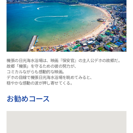
機張の日光海水浴場は、映画『保安官』の主人公デホの故郷だ。
故郷「機張」を守るための彼の努力が、
コミカルながらも感動的な映画。
デホの目線で機張日光海水浴場を眺めてみると、
穏やかな感動の波が押し寄せてくる。
お勧めコース