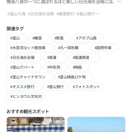
機張八景の一つに選ばれるほど美しい日光海水浴場には、
かつて海岸線に沿ってヒノキ林があったとされ、
高麗時代から鄭夢周(チョン・モンジュ)
#釜山の海
#日光海水浴場
#機張旅行
#釜山旅行
などの著名な人物が訪れた絶景の名所だったと言われている。
#釜山の観光スポット
#海水浴場
#夏の韓国旅行
#バカンス
日光海水浴場のある日光面三聖里の地名は、「三聖台」
#水遊び
#釜山の名所
#マリンレジャースポーツ
#海の旅行
関連タグ
に由来する。三聖台は、「セムソクテ」
という古言にルーツを持つ言葉で、「セム」は湧水、「ソク」
#釜山
#機張
#影島
#アホプ山森
は船をつなぎ止めておく場所を意味したそうだ。現在は、
#水営湾ヨット競技場
#凡一洞吊橋
#国際市場
砂浜の真ん中にある塚が「三聖台」と呼ばれている。
#日光海水浴場
#尾浦
#尾浦鉄道
#釜山デパート
#中央洞
#映画
#釜山チャイナタウン
#釜山映画ロケ地
#オススメ旅行
#釜山旅行
#フォトスポット
#ヒンヨウル文化村
おすすめ観光スポット