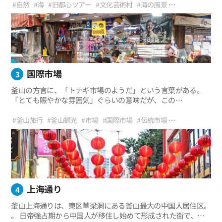
ここは、かつて避難民たちが厳しい暮らしを始めた場所で、
#自然
#海
#旧都心ツアー
#文化芸術村
#海の風景
現在は村の住民と共生する文化コミュニティとなっている
#絶影海岸散策路
#崖
#階段
#路地
#休暇
#ヒニョウル文化村
「ヒニョウル文化村」だ。
国際市場
3
釜山の方言に、「トテギ市場のようだ」という言葉がある。
「とても賑やかな雰囲気」ぐらいの意味だが、この
「トテギ市場」が、実は国際市場の旧名だ。
賑やさの代名詞になったほど、
#釜山旅行
#釜山観光
#市場
#国際市場
#伝統市場
モノと人であふれかえっている。
#映画国際市場
#歴史旅行
#外出
#市場グルメ
#コッブニネ
#異色体験
#レトロ
#四季
#旧都心ツアー
上海通り
4
釜山上海通りは、東区草梁洞にある釜山最大の中国人居住区。
。 日帝強占期から中国人が移住し始めて形成された街で、