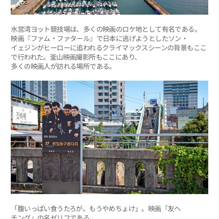
水営湾ヨット競技場は、多くの映画のロケ地として有名である。
映画『ファム・ファタール』で日本に逃げようとしたソン・
イェジンがヒーローに追われるクライマックスシーンの背景もここ
で行われた。釜山映画撮影所もここにあり、
多くの映画人が訪れる場所である。
「腹いっぱい食うたろが。もうやめちょけ」。映画『友へ
チング』の名ゼリフである。