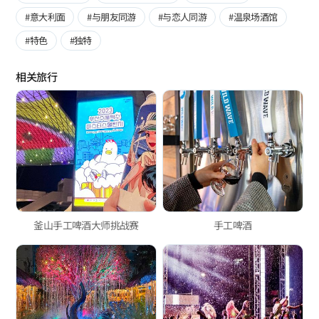
#意大利面
#与朋友同游
#与恋人同游
#温泉场酒馆
#特色
#独特
相关旅行
釜山手工啤酒大师挑战赛
手工啤酒