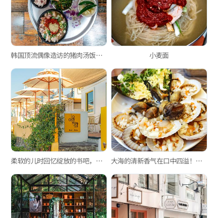
韩国顶流偶像造访的猪肉汤饭店，“姐妹汤饭”
小麦面
柔软的儿时回忆绽放的书吧，白浅滩文化村“浅滩书柜”
大海的清新香气在口中四溢！青沙浦“道熙家烤贝壳”