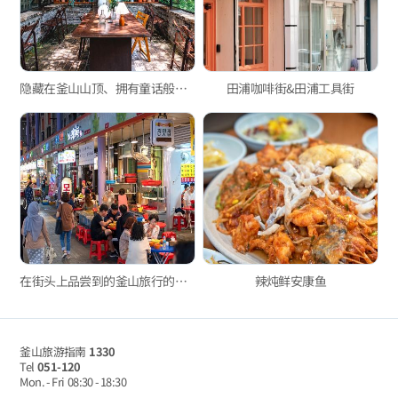
隐藏在釜山山顶、拥有童话般森林景观的感性咖啡馆 'cafe mandi'
田浦咖啡街&田浦工具街
在街头上品尝到的釜山旅行的乐趣
辣炖鲜安康鱼
釜山旅游指南
1330
Tel
051-120
Mon. - Fri
08:30 - 18:30