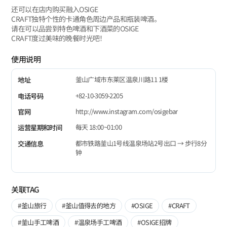
还可以在店内购买融入OSIGE
CRAFT独特个性的卡通角色周边产品和瓶装啤酒。
请在可以品尝到特色啤酒和下酒菜的OSIGE
CRAFT度过美味的晚餐时光吧！
使用说明
釜山广域市东莱区温泉川路11 1楼
地址
+82-10-3059-2205
电话号码
http://www.instagram.com/osigebar
官网
每天 18:00~01:00
运营星期和时间
都市铁路釜山1号线温泉场站2号出口 → 步行8分
交通信息
钟
关联TAG
#釜山旅行
#釜山值得去的地方
#OSIGE
#CRAFT
#釜山手工啤酒
#温泉场手工啤酒
#OSIGE招牌