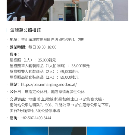
波瀾萬丈照相館
地址
：釜山廣域市影島區白淺灘街395 1、2樓
營業時間
：每日 09:30~18:00
費用
：
屋檐照（1人）：25,000韓元
屋檐照單人套裝商品（1人拍照時）：35,000韓元
屋檐照雙人套裝商品（2人）：69,000韓元
屋檐照高級套裝商品（2人）：89,000韓元
網站
：
https://paranmanjang.modoo.at/
公休日
：無指定公休日，隨店家情況彈性公休
交通資訊
：地鐵 釜山1號線南浦站8號出口 → 於影島大橋‧
南浦站公車站轉乘7、508、71路公車 → 於白蓮寺公車站下車，
步行2分鐘/新仙3洞公營停車場
諮詢
：+82-507-1490-5444