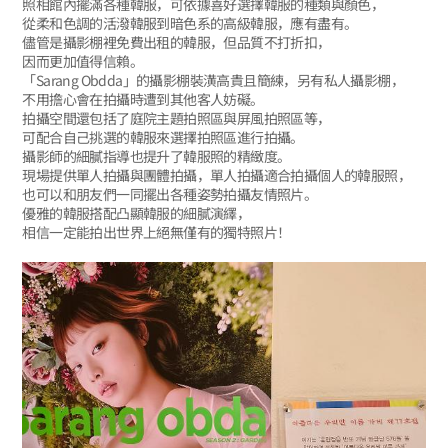
照相館內擺滿各種韓服，可依據喜好選擇韓服的種類與顏色，
從柔和色調的活潑韓服到暗色系的高級韓服，應有盡有。
儘管是攝影棚裡免費出租的韓服，但品質不打折扣，
因而更加值得信賴。
「Sarang Obdda」的攝影棚裝潢高貴且簡練，另有私人攝影棚，
不用擔心會在拍攝時遭到其他客人妨礙。
拍攝空間還包括了庭院主題拍照區與屏風拍照區等，
可配合自己挑選的韓服來選擇拍照區進行拍攝。
攝影師的細膩指導也提升了韓服照的精緻度。
現場提供單人拍攝與團體拍攝，單人拍攝適合拍攝個人的韓服照，
也可以和朋友們一同擺出各種姿勢拍攝友情照片。
優雅的韓服搭配凸顯韓服的細膩演繹，
相信一定能拍出世界上絕無僅有的獨特照片！