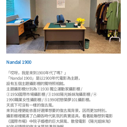
Nandal 1900
「哎呀，我是來到1900年代了嗎？」
「Nandal 1900」是以1900年代電影為主題，
設有五個主題攝影棚的獨特照相館。
主題攝影棚分別為①1930 獨立運動家攝影棚 /
②1950國際市場攝影棚 / ③1980陽光姊妹淘攝影棚 / ④
1990職業女性攝影棚 / ⑤1990初戀築夢101攝影棚。
天底下可沒有一樣的復古風，
來到這裡便能依喜好選擇想要的復古風背景，因而更加特別。
攝影棚裡擺滿了凸顯各時代氣氛的真實道具，看著能聯想到電影
《國際市場》中院子婚禮的巨大屏風、散發電影《陽光姐妹淘》
80年代情懷的復古木質裝潢與海報、