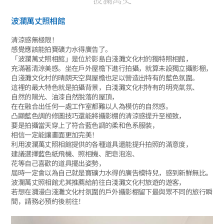
波瀾萬丈照相館
清涼感無極限！
感覺應該能拍寶礦力水得廣告了。
「波瀾萬丈照相館」是位於影島白淺灘文化村的獨特照相館，
充滿著清涼美感。坐在戶外屋檐下進行拍攝，就算未設獨立攝影棚，
白淺灘文化村的晴朗天空與屋檐也足以營造出特有的藍色氛圍。
這裡的最大特色就是拍攝背景，白淺灘文化村特有的明亮氣氛、
自然的陽光、油漆自然脫落的屋頂，
在在融合出任何一處工作室都難以人為模仿的自然感。
凸顯藍色調的修圖技巧還能將攝影棚的清涼感提升至極致，
要是拍攝當天穿上了符合藍色調的柔和色系服裝，
相信一定能讓畫面更加完美！
利用波瀾萬丈照相館提供的各種道具還能提升拍照的滿意度，
建議選擇藍色紙飛機、照相機、肥皂泡泡、
花等自己喜歡的道具擺出姿勢，
屆時一定會以為自己就是寶礦力水得的廣告模特兒，感到新鮮無比。
波瀾萬丈照相館尤其推薦給前往白淺灘文化村旅遊的遊客，
若想在瀰漫白淺灘文化村氛圍的戶外攝影棚留下最與眾不同的旅行瞬
間，請務必預約後前往！