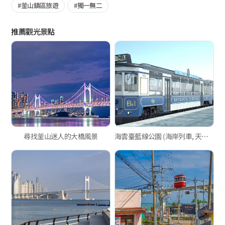
#釜山鎮區旅遊
#獨一無二
推薦觀光景點
尋找釜山迷人的大橋風景
海雲臺藍線公園 (海岸列車, 天空膠囊列車)