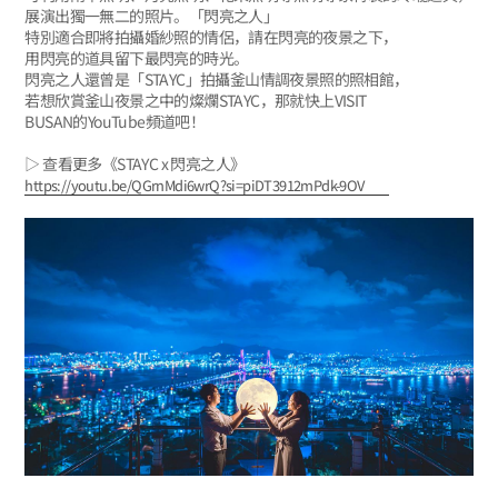
展演出獨一無二的照片。「閃亮之人」
特別適合即將拍攝婚紗照的情侶，請在閃亮的夜景之下，
用閃亮的道具留下最閃亮的時光。
閃亮之人還曾是「STAYC」拍攝釜山情調夜景照的照相館，
若想欣賞釜山夜景之中的燦爛STAYC，那就快上VISIT
BUSAN的YouTube頻道吧！
▷ 查看更多《STAYC x 閃亮之人》
https://youtu.be/QGrnMdi6wrQ?si=piDT3912mPdk-9OV