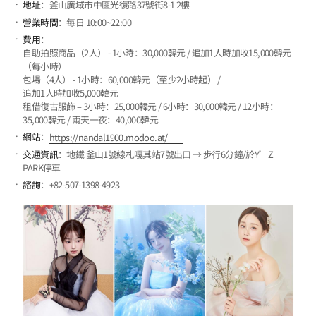
地址
：釜山廣域市中區光復路37號街8-1 2樓
營業時間
：每日 10:00~22:00
費用
：
自助拍照商品（2人） - 1小時：30,000韓元 / 追加1人時加收15,000韓元
（每小時）
包場（4人） - 1小時：60,000韓元（至少2小時起） /
追加1人時加收5,000韓元
租借復古服飾 – 3小時：25,000韓元 / 6小時：30,000韓元 / 12小時：
35,000韓元 / 兩天一夜：40,000韓元
網站
：
https://nandal1900.modoo.at/
交通資訊
：地鐵 釜山1號線札嘎其站7號出口 → 步行6分鐘/於Y’Z
PARK停車
諮詢
：+82-507-1398-4923