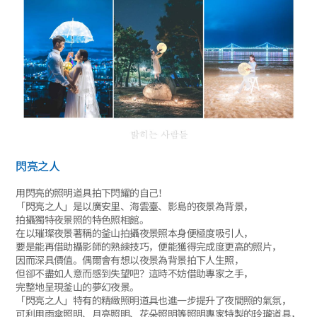
閃亮之人
用閃亮的照明道具拍下閃耀的自己！
「閃亮之人」是以廣安里、海雲臺、影島的夜景為背景，
拍攝獨特夜景照的特色照相館。
在以璀璨夜景著稱的釜山拍攝夜景照本身便極度吸引人，
要是能再借助攝影師的熟練技巧，便能獲得完成度更高的照片，
因而深具價值。偶爾會有想以夜景為背景拍下人生照，
但卻不盡如人意而感到失望吧？這時不妨借助專家之手，
完整地呈現釜山的夢幻夜景。
「閃亮之人」特有的精緻照明道具也進一步提升了夜間照的氣氛，
可利用雨傘照明、月亮照明、花朵照明等照明專家特製的玲瓏道具，