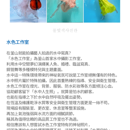
水色工作室
在釜山就能拍攝藝人拍過的水中寫真？
「水色工作室」為釜山首家水中攝影工作室，
利用水中空間夢幻演繹美人魚、婚禮、臨盆寫真、
鋼管舞等多種模特兒與主題畫面。
水中這一特殊環境帶來的神祕氣氛可說是工作室絕無僅有的特色。
水中照片屬於特殊拍攝，因此首重熟練的指導、安全與衛生管理。
水色工作室在燈光、背景、服裝、防水彩妝等各方面傾注心血，
協助顧客留下「水中人生照」。就算是怕水的顧客，
也能在指導之下於水中自然呼吸及擺出姿勢，
在恆溫及維護乾淨水質等安全與衛生管理方面更是一絲不苟。
現場設有服裝室、更衣室、休息室等整潔設施，
再加上氣泡強弱與水流方面的細膩調節，
稱其為值得信賴的高品質工作室也不為過。
相信應該有人想嘗試水色工作室特有的神祕照片，
卻因為害怕水中拍攝而躊躇不前，這時不妨利用「水面空拍 」，