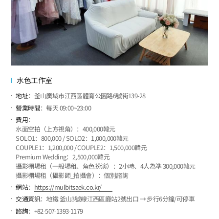
水色工作室
地址
：釜山廣域市江西區體育公園路6號街139-28
營業時間
：每天 09:00~23:00
費用
：
水面空拍（上方視角）：400,000韓元
SOLO1：800,000 / SOLO2：1,000,000韓元
COUPLE1：1,200,000 / COUPLE2：1,500,000韓元
Premium Wedding：2,500,000韓元
攝影棚場租（一般場租、角色扮演）：2小時、4人為準 300,000韓元
攝影棚場租（攝影師_拍攝會）：個別諮詢
網站
：
https://mulbitsaek.co.kr/
交通資訊
：地鐵 釜山3號線江西區廳站2號出口 → 步行6分鐘/可停車
諮詢
：+82-507-1393-1179