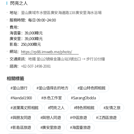
閃亮之人
地址
：釜山廣域市水營區廣安海邊路138 廣安里海水浴場
服務時間
：每日 09:00~24:00
費用
：
海雲臺：39,000韓元
廣安里：39,000韓元
影島：250,000韓元
網站
：
https://rp88.imweb.me/photo/
交通資訊
：地鐵 釜山2號線金蓮山站3號出口 → 步行10分鐘
諮詢
：+82-507-1498-2081
相關標籤
#釜山旅行
#釜山值得去的地方
#釜山特色照相館
#Nandal1900
#水色工作室
#SarangObdda
#波瀾萬丈照相館
#閃亮之人
#特色照相館
#友情之旅
#與朋友同遊
#與戀人同遊
#中區旅遊
#江西區旅遊
#影島區旅遊
#廣安里旅遊
#海雲臺旅遊