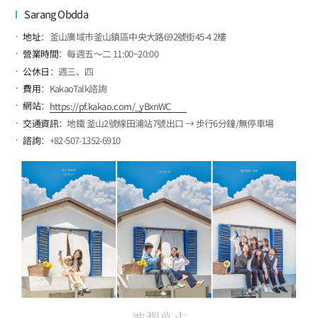
Sarang Obdda
地址
：釜山廣域市釜山鎮區中央大路692號街45-4 2樓
營業時間
：每週五～二 11:00~20:00
公休日
：週三、四
費用
：KakaoTalk諮詢
網站
：
https://pf.kakao.com/_yBxnWC
交通資訊
：地鐵 釜山2號線田浦站7號出口 → 步行6分鐘/無停車場
諮詢
：+82-507-1352-6910