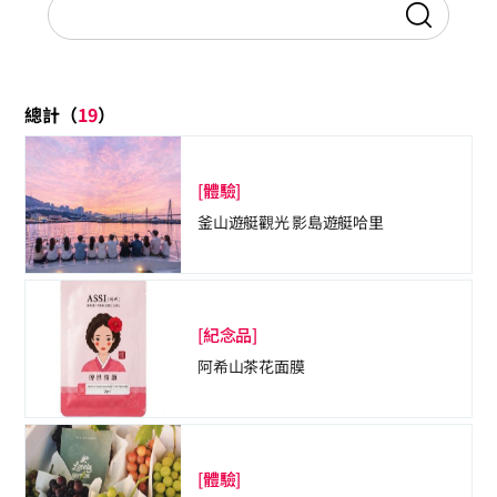
總計（
19
）
[體驗]
釜山遊艇觀光 影島遊艇哈里
[紀念品]
阿希山茶花面膜
[體驗]