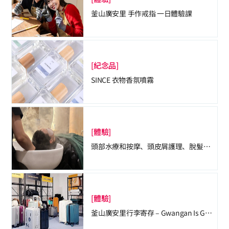
釜山廣安里 手作戒指 一日體驗課
[紀念品]
SINCE 衣物香氛噴霧
[體驗]
頭部水療和按摩、頭皮屑護理、脫髮護理、
[體驗]
釜山廣安里行李寄存 – Gwangan Is G