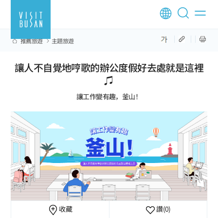
推薦旅遊
主題旅遊
讓人不自覺地哼歌的辦公度假好去處就是這裡
♫
讓工作變有趣，釜山！
收藏
讚
(0)