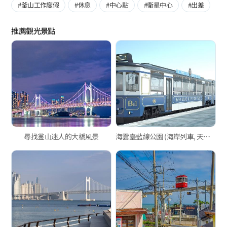
#釜山工作度假
#休息
#中心點
#衛星中心
#出差
推薦觀光景點
尋找釜山迷人的大橋風景
海雲臺藍線公園 (海岸列車, 天空膠囊列車)