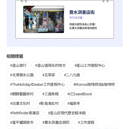
相關標籤
#釜山旅行
#釜山值得去的地方
#釜山工作度假中心
#北港親水公園
#五草梁
#二八九路
#TheHolidayXDesker工作度假中心
#Momos咖啡烘焙&咖啡吧
#鋼鋼藝藝術村
#三進魚糕
#CCSweetBook
#白瀑文化村
#影島海女村
#福泉寺
#Pathfinder南浦店
#釜山近現代歷史館本館
#富平罐頭夜市
#寶水洞書店胡同
#工作度假