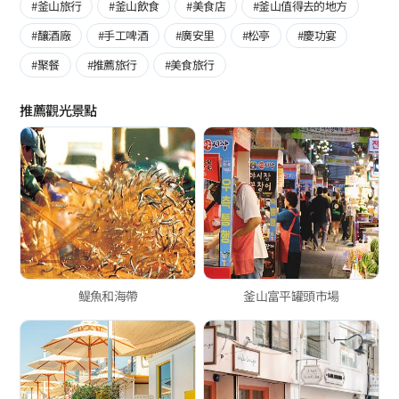
#釜山旅行
#釜山飲食
#美食店
#釜山值得去的地方
#釀酒廠
#手工啤酒
#廣安里
#松亭
#慶功宴
#聚餐
#推薦旅行
#美食旅行
推薦觀光景點
鳀魚和海帶
釜山富平罐頭市場