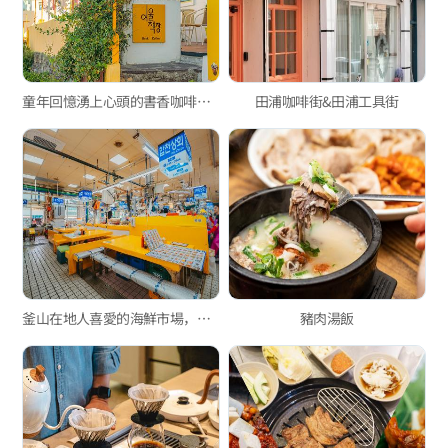
童年回憶湧上心頭的書香咖啡廳，白淺灘文化村的「淺灘書櫃」
田浦咖啡街&田浦工具街
釜山在地人喜愛的海鮮市場，新東亞水產綜合市場與玄風餐廳
豬肉湯飯