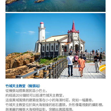
竹城天主教堂（機張站）
從機張站搭乘居民區小巴士，
約經過20分鐘就可以抵達竹城天主教堂，
這座異域風情的建築坐落在小小的海濱村莊，宛如一幅畫卷。
竹城天主教堂位於與大海銜接的岩石盡頭，外形像電視劇的攝影棚，
與美麗的機張大海相得益彰，突顯出異國風情，