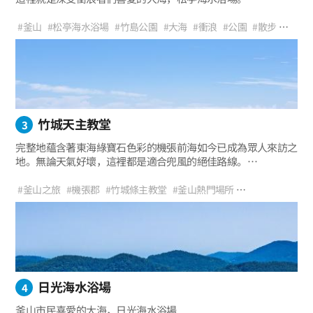
#釜山
#松亭海水浴場
#竹島公園
#大海
#衝浪
#公園
#散步
#海風
#治愈
#旅遊
#休假
#推薦行程
#家庭旅行
#拍照區
#人生照
#海洋之旅
竹城天主教堂
3
完整地蘊含著東海綠寶石色彩的機張前海如今已成為眾人來訪之
地。無論天氣好壞，這裡都是適合兜風的絕佳路線。
人們為了來風景美麗的浪漫咖啡館特意來到機張，
他們必去的地方就是機張的竹城天主教堂。
#釜山之旅
#機張郡
#竹城條主教堂
#釜山熱門場所
#竹城夢想外景地
#釜山約會路線
#機張竹城天主教堂
#大海風景
#兜風路線
#機張海岸散步路
#觀景點
#拍照區
#海洋之旅
#意境照片
#風景優美的地方
#與戀人同遊
日光海水浴場
4
釜山市民喜愛的大海，日光海水浴場