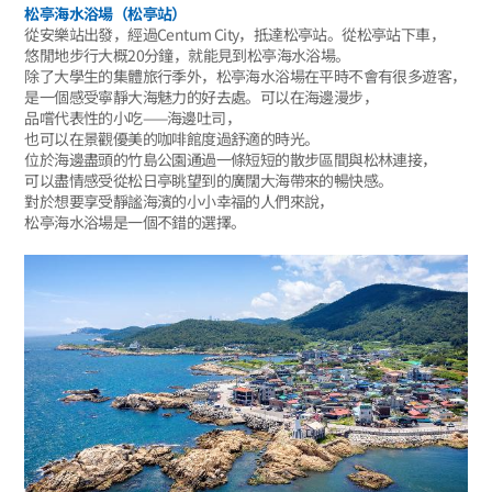
松亭海水浴場（松亭站）
從安樂站出發，經過Centum City，抵達松亭站。從松亭站下車，
悠閒地步行大概20分鐘，就能見到松亭海水浴場。
除了大學生的集體旅行季外，松亭海水浴場在平時不會有很多遊客，
是一個感受寧靜大海魅力的好去處。可以在海邊漫步，
品嚐代表性的小吃——海邊吐司，
也可以在景觀優美的咖啡館度過舒適的時光。
位於海邊盡頭的竹島公園通過一條短短的散步區間與松林連接，
可以盡情感受從松日亭眺望到的廣闊大海帶來的暢快感。
對於想要享受靜謐海濱的小小幸福的人們來說，
松亭海水浴場是一個不錯的選擇。