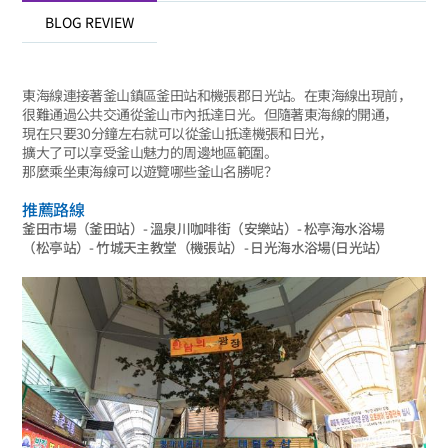
BLOG REVIEW
東海線連接著釜山鎮區釜田站和機張郡日光站。在東海線出現前，
很難通過公共交通從釜山市內抵達日光。但隨著東海線的開通，
現在只要30分鐘左右就可以從釜山抵達機張和日光，
擴大了可以享受釜山魅力的周邊地區範圍。
那麼乘坐東海線可以遊覽哪些釜山名勝呢？
推薦路線
釜田市場（釜田站）- 溫泉川咖啡街（安樂站）- 松亭海水浴場
（松亭站）- 竹城天主教堂（機張站）- 日光海水浴場(日光站）