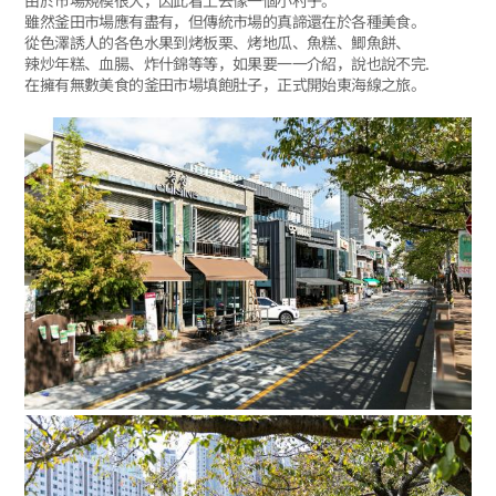
由於市場規模很大，因此看上去像一個小村子。
雖然釜田市場應有盡有，但傳統市場的真諦還在於各種美食。
從色澤誘人的各色水果到烤板栗、烤地瓜、魚糕、鯽魚餅、
辣炒年糕、血腸、炸什錦等等，如果要一一介紹，說也說不完.
在擁有無數美食的釜田市場填飽肚子，正式開始東海線之旅。