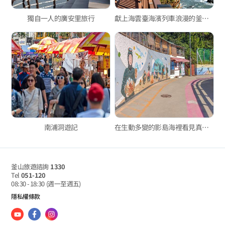
獨自一人的廣安里旅行
獻上海雲臺海濱列車浪漫的釜山綠色鐵道
南浦洞遊記
在生動多變的影島海裡看見真實的漁民生活
釜山旅遊諮詢
1330
Tel
051-120
08:30 - 18:30
(週一至週五)
隱私權條款