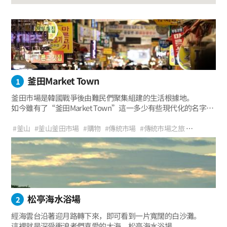
釜田Market Town
1
釜田市場是韓國戰爭後由難民們聚集組建的生活根據地。
如今雖有了“釜田Market Town”這一多少有些現代化的名字，
但釜山人仍然將其稱為“釜田市場”。
#釜山
#釜山釜田市場
#購物
#傳統市場
#傳統市場之旅
#家庭旅行
#美食
#出遊
松亭海水浴場
2
經海雲台沿著迎月路轉下來，即可看到一片寬闊的白沙灘。
這裡就是深受衝浪者們喜愛的大海，松亭海水浴場。