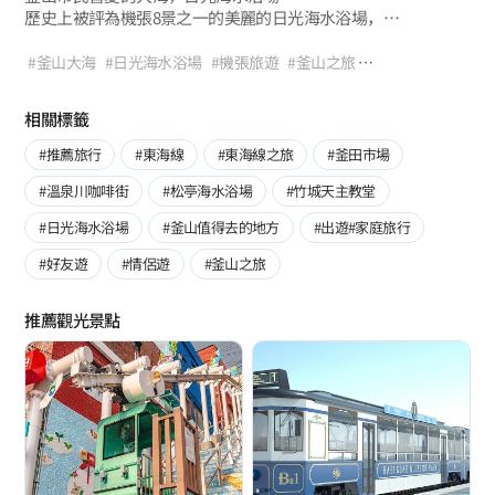
歷史上被評為機張8景之一的美麗的日光海水浴場，
相傳在過去沿著海岸線就有老松林，
是從高麗時代開始到鄭夢周等人士遊覽的絕景之一。
#釜山大海
#日光海水浴場
#機張旅遊
#釜山之旅
日光海水浴場所在的日光面三聖裡的名字來源於三聖台。
#釜山值得去的地方
#海水浴場
#夏季韓國景點
#度假
#戲水
相傳三聖台起源於“井泊台”這一古語，“井”指的是藥泉井、
#釜山名勝
#海洋休閒運動
#海洋之旅
相關標籤
而“泊”指的是船舶停靠的地方。如今，
沙灘中間隆起的部分被稱為三聖台。
#推薦旅行
#東海線
#東海線之旅
#釜田市場
#溫泉川咖啡街
#松亭海水浴場
#竹城天主教堂
#日光海水浴場
#釜山值得去的地方
#出遊#家庭旅行
#好友遊
#情侶遊
#釜山之旅
推薦觀光景點