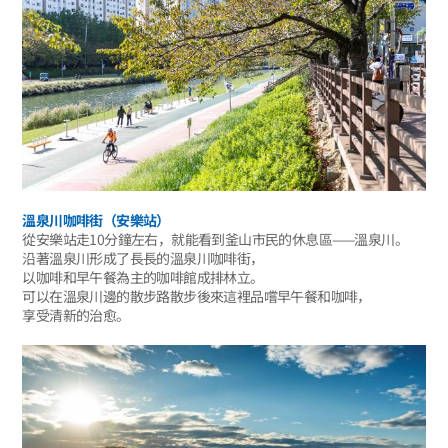
溫泉川咖啡街（安樂站）
從安樂站走10分鐘左右，就能看到釜山市民的休息區——溫泉川。
沿著溫泉川形成了長長的溫泉川咖啡街，
以咖啡和早午餐為主的咖啡館成排林立。
可以在溫泉川邊的散步路散步後來這裡品嚐早午餐和咖啡，
享受清新的治愈。