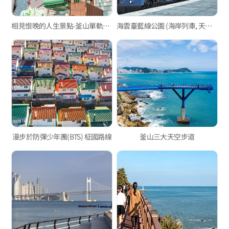
相見恨晚的人生景點-釜山單軌電車篇
海雲臺藍線公園 (海岸列車, 天空膠囊列車)
漫步於防彈少年團(BTS) 柾國路線
釜山三大天空步道