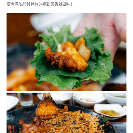
便會深陷於其特有的嚼勁與香辣滋味！