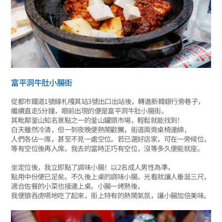
富平洞牛肚小腸街
從都市鐵道1號線札嘎其站3號出口出站後，轉進新韓銀行旁巷子，
繼續直走5分鐘，眼前出現的便是富平洞牛肚小腸街。
其毗鄰釜山知名景點之一的釜山罐頭市場，輕鬆就能找到！
白天雖然冷清，但一到夜晚便熱鬧歡騰，街道兩旁桌椅連綿，
人們各佔一席，甚至不見一處空位。若已選好店家，可在一旁候位，
等有空位後再入席。我去的當時正巧有空位，沒等多久便能就座。
坐定位後，我立即點了調味小腸！以2名成人男性為準，
點用中份便已足矣。不久後上桌的調味小腸，光看就讓人垂涎三尺，
適合佐餐的小菜也接連上桌。小腸一烤熟後，
我便狼吞虎嚥地吃了起來，街上特有的熱鬧氣氛，讓小腸加倍美味。