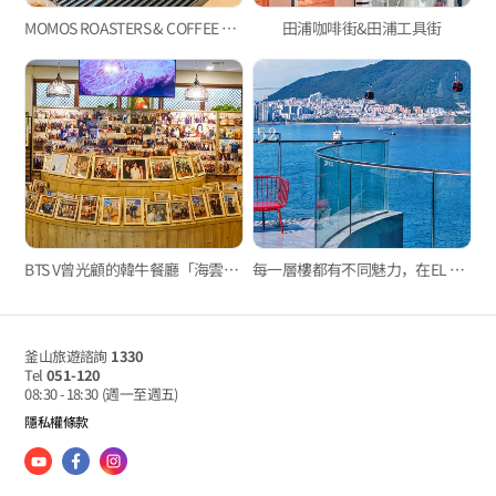
MOMOS ROASTERS & COFFEE BAR
田浦咖啡街&田浦工具街
BTS V曾光顧的韓牛餐廳「海雲臺一品韓牛」
每一層樓都有不同魅力，在EL 16.52欣賞最特別的松島海景
釜山旅遊諮詢
1330
Tel
051-120
08:30 - 18:30
(週一至週五)
隱私權條款