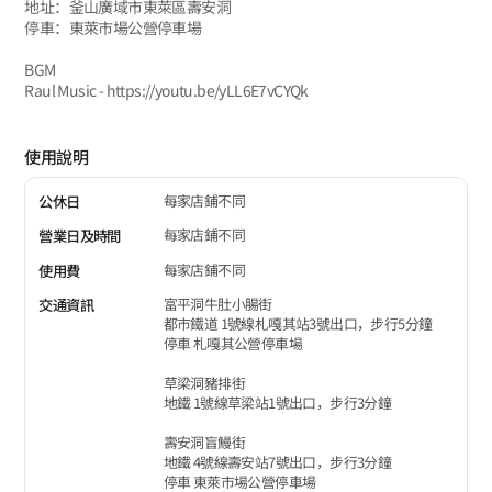
地址：釜山廣域市東萊區壽安洞
停車：東萊市場公營停車場
BGM
Raul Music - https://youtu.be/yLL6E7vCYQk
使用說明
每家店鋪不同
公休日
每家店鋪不同
營業日及時間
每家店鋪不同
使用費
富平洞牛肚小腸街
交通資訊
都市鐵道 1號線札嘎其站3號出口，步行5分鐘
停車 札嘎其公營停車場
草梁洞豬排街
地鐵 1號線草梁站1號出口，步行3分鐘
壽安洞盲鰻街
地鐵 4號線壽安站7號出口，步行3分鐘
停車 東萊市場公營停車場