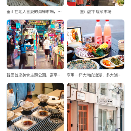
釜山在地人喜愛的海鮮市場，新東亞水產綜合市場與玄風餐廳
釜山富平罐頭市場
韓國首座美食主題公園，富平罐頭夜市
享用一杯大海的浪漫，多大浦「奶奶家」手工馬格利酒與海鮮