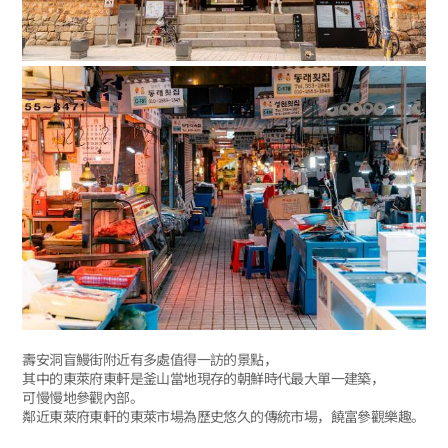
壽安洞盲鰻街附近有多處值得一訪的景點，
其中的東萊府東軒是釜山當地現存的朝鮮時代最大單一建築，
可慢慢地參觀內部。
鄰近東萊府東軒的東萊市場為歷史悠久的傳統市場，饒富參觀樂趣。