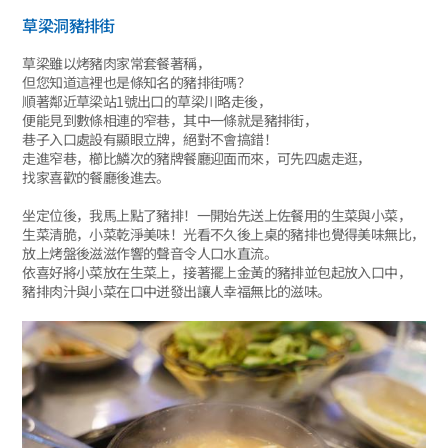
草梁洞豬排街
草梁雖以烤豬肉家常套餐著稱，
但您知道這裡也是條知名的豬排街嗎？
順著鄰近草梁站1號出口的草梁川略走後，
便能見到數條相連的窄巷，其中一條就是豬排街，
巷子入口處設有顯眼立牌，絕對不會搞錯！
走進窄巷，櫛比鱗次的豬牌餐廳迎面而來，可先四處走逛，
找家喜歡的餐廳後進去。
坐定位後，我馬上點了豬排！一開始先送上佐餐用的生菜與小菜，
生菜清脆，小菜乾淨美味！光看不久後上桌的豬排也覺得美味無比，
放上烤盤後滋滋作響的聲音令人口水直流。
依喜好將小菜放在生菜上，接著擺上金黃的豬排並包起放入口中，
豬排肉汁與小菜在口中迸發出讓人幸福無比的滋味。