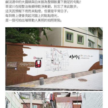
鹹淡適中的大醬鍋與白米飯為整頓飯畫下飽足的句點！
草梁川在經整治後顯得乾淨美觀，別忘了來此散步。
這天因預報下雨而未點燈，但要是平常日子，
每到晚上便會亮起河面上的點點燈光，
是一個可拍出璀璨動人美照的拍照景點。