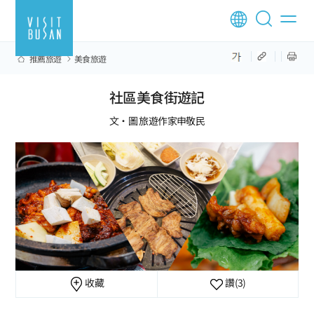
推薦旅遊
美食旅遊
社區美食街遊記
文‧圖 旅遊作家申敬民
收藏
讚
(3)