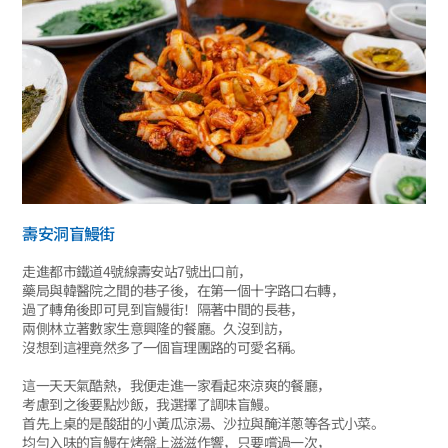
壽安洞盲鰻街
走進都市鐵道4號線壽安站7號出口前，
藥局與韓醫院之間的巷子後，在第一個十字路口右轉，
過了轉角後即可見到盲鰻街！隔著中間的長巷，
兩側林立著數家生意興隆的餐廳。久沒到訪，
沒想到這裡竟然多了一個盲理團路的可愛名稱。
這一天天氣酷熱，我便走進一家看起來涼爽的餐廳，
考慮到之後要點炒飯，我選擇了調味盲鰻。
首先上桌的是酸甜的小黃瓜涼湯、沙拉與醃洋蔥等各式小菜。
均勻入味的盲鰻在烤盤上滋滋作響，只要嚐過一次，