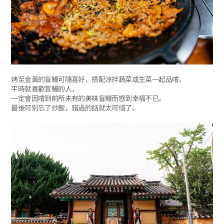
烤至金黃的盲鰻可隨喜好，搭配涼拌蔬菜或生菜一起品嚐，
平時就喜歡盲鰻的人，
一定會因嚐到前所未有的美味盲鰻而感到幸福不已。
最後可別忘了炒飯，錯過的話就太可惜了。