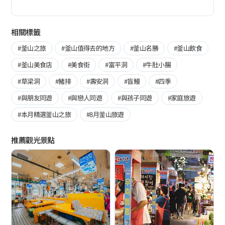
相關標籤
#釜山之旅
#釜山值得去的地方
#釜山名勝
#釜山飲食
#釜山美食店
#美食街
#富平洞
#牛肚小腸
#草梁洞
#豬排
#壽安洞
#盲鰻
#四季
#與朋友同遊
#與戀人同遊
#與孩子同遊
#家庭旅遊
#本月精選釜山之旅
#8月釜山旅遊
推薦觀光景點