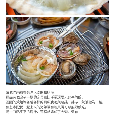
讓我們來看看裝滿大碟的蛤蜊吧。
裡面有像扇子一樣的扇貝和比手掌還要大的牛角蛤、
圓圓的黃蛤等各種各樣的貝類食物與蘑菇、辣椒、黃油融為一體。
和基本配餐一起上來的海帶湯和貽貝湯可以無限續吃。
喝一口熱乎乎的湯汁，那裡就變成了大海。還有，