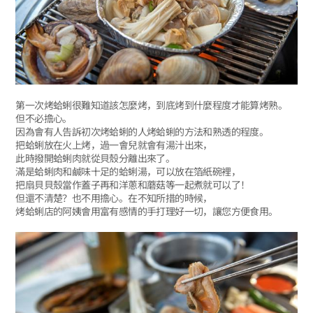
第一次烤蛤蜊很難知道該怎麼烤，到底烤到什麼程度才能算烤熟。
但不必擔心。
因為會有人告訴初次烤蛤蜊的人烤蛤蜊的方法和熟透的程度。
把蛤蜊放在火上烤，過一會兒就會有湯汁出來，
此時撥開蛤蜊肉就從貝殼分離出來了。
滿是蛤蜊肉和鹹味十足的蛤蜊湯，可以放在箔紙碗裡，
把扇貝貝殼當作蓋子再和洋蔥和蘑菇等一起煮就可以了！
但還不清楚？也不用擔心。在不知所措的時候，
烤蛤蜊店的阿姨會用富有感情的手打理好一切，讓您方便食用。