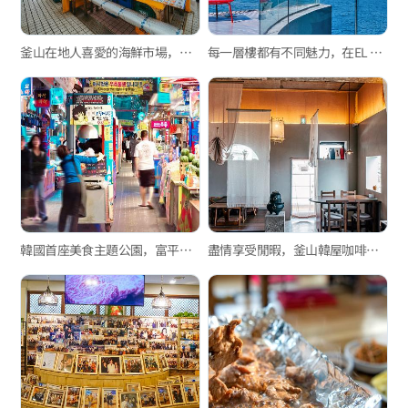
釜山在地人喜愛的海鮮市場，新東亞水產綜合市場與玄風餐廳
每一層樓都有不同魅力，在EL 16.52欣賞最特別的松島海景
韓國首座美食主題公園，富平罐頭夜市
盡情享受閒暇，釜山韓屋咖啡廳3選