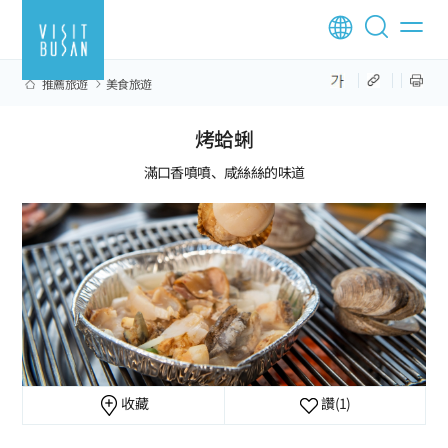
推薦旅遊
美食旅遊
烤蛤蜊
滿口香噴噴、咸絲絲的味道
收藏
讚
(1)