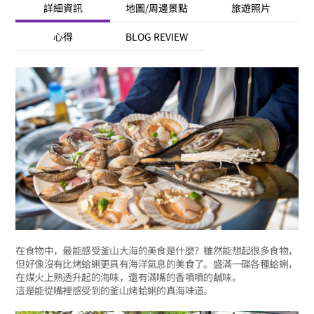
詳細資訊
地圖/周邊景點
旅遊照片
心得
BLOG REVIEW
在食物中，最能感受釜山大海的美食是什麼？雖然能想起很多食物，
但好像沒有比烤蛤蜊更具有海洋氣息的美食了。盛滿一碟各種蛤蜊，
在煤火上熟透升起的海味，還有滿嘴的香噴噴的鹹味。
這是能從嘴裡感受到的釜山烤蛤蜊的真海味道。