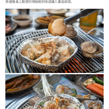
旁邊餐桌上散發的烤蛤蜊的味道讓人垂涎欲滴。