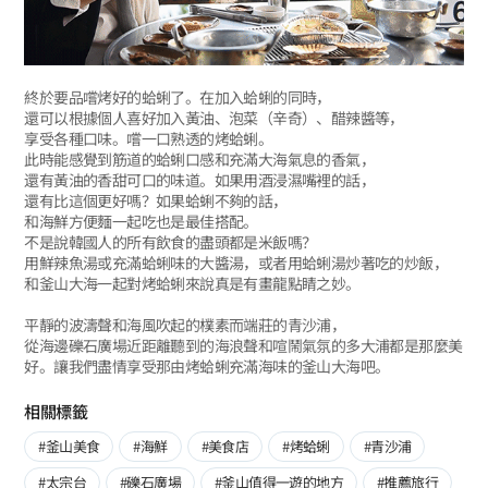
終於要品嚐烤好的蛤蜊了。在加入蛤蜊的同時，
還可以根據個人喜好加入黃油、泡菜（辛奇）、醋辣醬等，
享受各種口味。嚐一口熟透的烤蛤蜊。
此時能感覺到筋道的蛤蜊口感和充滿大海氣息的香氣，
還有黃油的香甜可口的味道。如果用酒浸濕嘴裡的話，
還有比這個更好嗎？如果蛤蜊不夠的話，
和海鮮方便麵一起吃也是最佳搭配。
不是說韓國人的所有飲食的盡頭都是米飯嗎？
用鮮辣魚湯或充滿蛤蜊味的大醬湯，或者用蛤蜊湯炒著吃的炒飯，
和釜山大海一起對烤蛤蜊來說真是有畫龍點睛之妙。
平靜的波濤聲和海風吹起的樸素而端莊的青沙浦，
從海邊礫石廣場近距離聽到的海浪聲和喧鬧氣氛的多大浦都是那麼美
好。讓我們盡情享受那由烤蛤蜊充滿海味的釜山大海吧。
相關標籤
#釜山美食
#海鮮
#美食店
#烤蛤蜊
#青沙浦
#太宗台
#礫石廣場
#釜山值得一遊的地方
#推薦旅行