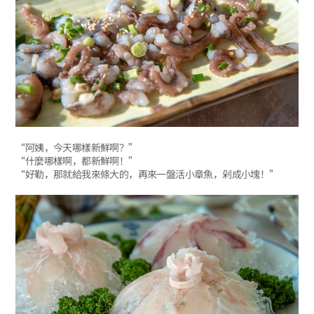
“阿姨，今天哪樣新鮮啊？”
“什麼哪樣啊，都新鮮啊！”
“好勒，那就給我來條大的，再來一盤活小章魚，剁成小塊！”