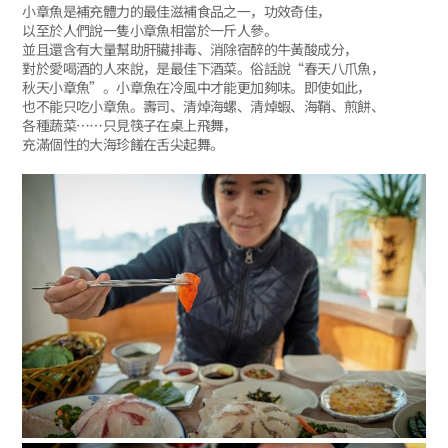
小章魚是補充體力的最佳滋補食品之一，功效奇佳，
以至於人們說一隻小章魚相當於一斤人參。
並且還含有大量幫助肝臟排毒、消除宿醉的牛黃酸成分，
對於愛喝酒的人來說，是最佳下酒菜。俗話說“春天八爪魚，
秋天小章魚”。小章魚在冷風中才能更加夠味。即使如此，
也不能只吃小章魚。壽司、清焯海螺、清焯蝦、海鞘、煎餅、
各種蔬菜……只見筷子在桌上飛舞，
充滿個性的大海珍饈在舌尖起舞。