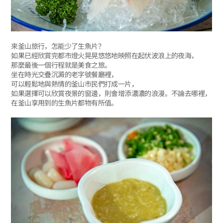
來釜山旅行，怎能少了生魚片？
如果已經欣賞完都市燈火晃晃悠悠地映照在起伏波浪上的夜海，
那麼最後一個行程就是美食之旅。
坐在時光交疊沉澱的老字號餐廳裡，
可以輕鬆地與熱情的釜山市民們打成一片，
如果選擇可以欣賞夜景的窗邊，則會增添濃濃的浪漫。不論去哪裡，
在釜山享用到的生魚片都物有所值。