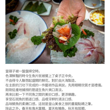
當碟子被一盤盤掃空時，
色澤鮮豔的時令生魚片就被擺上了桌子正中央，
不由得令人聯想起盛開的鮮花。對於由大海製造、
在主廚的刀功下完成的一件藝術作品來說，先用眼睛欣賞才是禮儀。
剛剛從產地捕撈的筋道生魚片爽口清淡，
再來比較一下不同魚之間的美妙口感，更添樂趣。
享受石斑魚的筋道口感、品嚐牙鮃的清淡口感、
品味鯛魚的柔嫩口感，這就是釜山美食之旅的畫龍點睛之筆。
除此之外，春天有角木葉鰈、夏天有鮸魚、秋天有斑鰶、