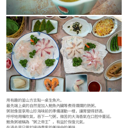
用有趣的釜山方言點一桌生魚片。
最先端上桌的自然是加入鮑魚內臟等煮得爛爛的熱粥。
粥就像是享用山珍海味前的準備運動一樣，讓胃變得舒適。
呼呼地用嘴吹氣，吞下一勺粥，微苦的大海香氣在口腔中蔓延。
鮑魚粥被稱為“粥之帝王”，有益於恢復元氣，
在過去是只用於接待貴客的美味中的美味。