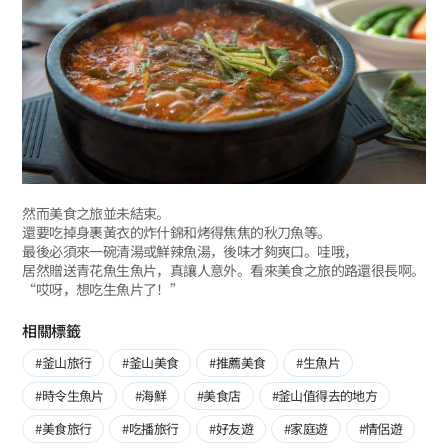
然而美食之旅並未結束。
還要吃掉身裹黃衣的炸什錦和烤得焦焦的秋刀魚等。
最後必須來一碗清湯或鮮辣魚湯，後味才夠爽口。哇哦，
居然贈送青花魚生魚片，真讓人意外。看來美食之旅的路還很長啊。
“哎呀，想吃生魚片了！”
相關標籤
#釜山旅行
#釜山美食
#推薦美食
#生魚片
#時令生魚片
#海鮮
#美食店
#釜山值得去的地方
#美食旅行
#吃播旅行
#好友遊
#家庭遊
#情侶遊