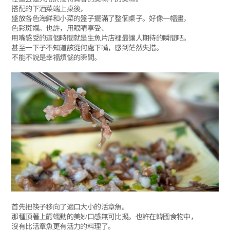
搭配的下酒菜端上桌後，
盛放各色海鮮和小菜的盤子擺滿了整個桌子。好像一幅畫，
色彩斑斕。也許，用眼睛享受、
用嘴感受的這個時間就是生魚片店裡最讓人期待的瞬間吧。
甚至一下子不知道該從何處下嘴，感到茫然失措。
不能不說是幸福煩惱的瞬間。
首先把筷子移向了適口大小的活章魚。
那種頂著上齶蠕動的美妙口感無可比擬。也許在韓國食物中，
沒有比活章魚更有活力的料理了。