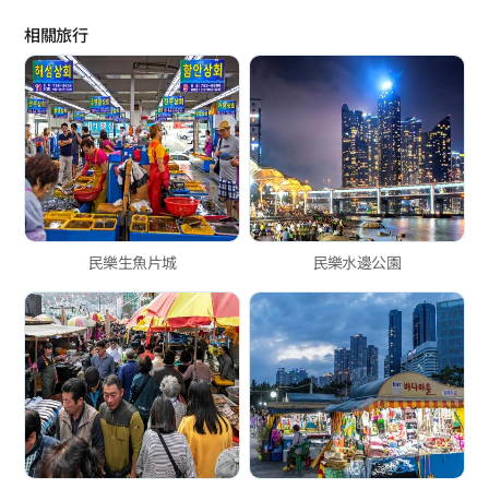
相關旅行
民樂生魚片城
民樂水邊公園