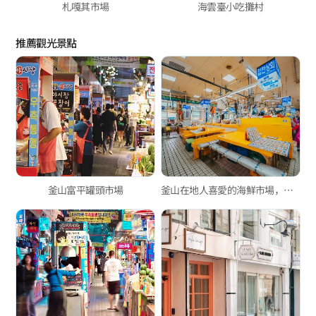
札嘎其市場
海雲臺小吃攤村
推薦觀光景點
釜山富平罐頭市場
釜山在地人喜愛的海鮮市場，新東亞水產綜合市場與玄風餐廳