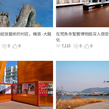
綻放藝術的村莊，機張 -大龍
在梵魚寺聖寶博物館深入感受
化
0
0
0
7,115
0
0