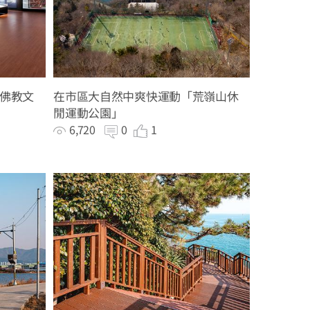
佛教文
在市區大自然中爽快運動「荒嶺山休
閒運動公園」
6,720
0
1