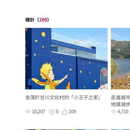
總計（
209
）
坐落於甘川文化村的「小王子之家」
走進城
地環湖
10,207
0
109
4,71