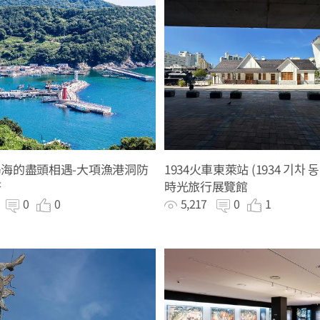
海的盡頭相遇-大項漁港洞防
1934火車東萊站 (1934 기차 동
塔
時光旅行展覽館
7
0
0
5,217
0
1