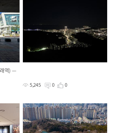
래역) —
5,245
0
0