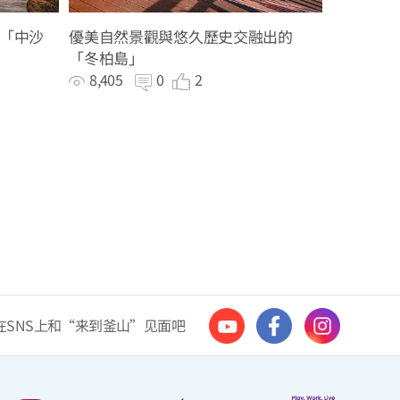
「中沙
優美自然景觀與悠久歷史交融出的
「冬柏島」
8,405
0
2
在SNS上和“来到釜山”见面吧