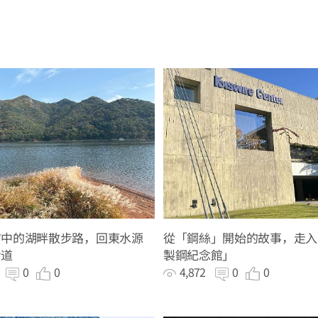
市中的湖畔散步路，回東水源
從「鋼絲」開始的故事，走入
步道
製鋼紀念館」
0
0
0
4,872
0
0