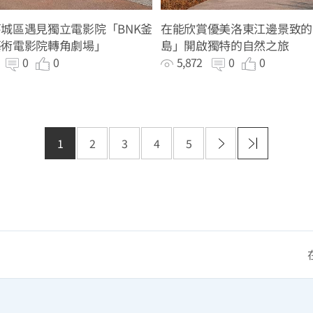
城區遇見獨立電影院「BNK釜
在能欣賞優美洛東江邊景致的
藝術電影院轉角劇場」
島」開啟獨特的自然之旅
6
0
0
5,872
0
0
1
2
3
4
5