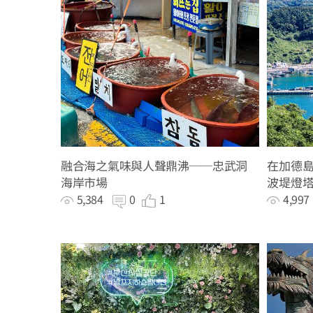
融合海之氣味與人聲鼎沸──忠武洞
在加德島
海岸市場
波堤燈
5,384
0
1
4,99