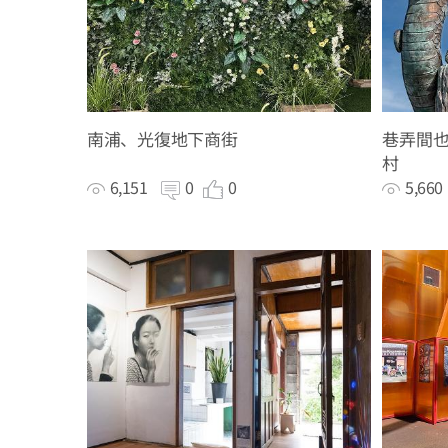
南浦、光復地下商街
巷弄間也
村
6,151
0
0
5,66