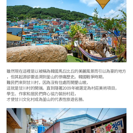
雖然現在這裡是以被稱為韓國馬丘比丘的美麗風景而引以為豪的地方
，但其起源卻要追溯到釜山的慘痛歷史。韓國戰爭時期，
難民們來到甘川村，因為沒有住處而開墾山坡，
這就是甘川村的開端。直到隨著2009年被選定為村莊美術項目，
學生、作家和居民們齊心協力裝扮村莊，
才使甘川文化村成為釜山的代表性旅遊名勝。