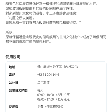
糖果色的房屋沿著像迷宮一樣連接的胡同美麗地舖展開的村莊。
宛如波浪般蜿蜒曲折的每條胡同都充滿了感性。
對來到甘川文化村的遊客，小王子也許會這樣說：
“村莊之所以美麗，
是因為有一直以來努力改變村莊的居民和藝術家。”
所以，
原樣保留著釜山現代史的傷痛痕蹟的甘川文化村如今成為了每個胡同
都充滿浪漫和回憶的感性村莊。
使用說明
釜山廣域市沙下區甘內2路203
地址
+82-51-204-1444
電話
全年無休
公休日
每天
營業日及時間
09:00 - 18:00 （3月-10月）
09:00 - 17:00 （11月-2月）
免費（停車費另付）
使用費