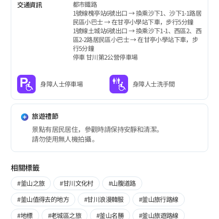
都市鐵路
交通資訊
1號線槐亭站6號出口 → 換乘沙下1、沙下1-1路居
民區小巴士 → 在甘亭小學站下車，步行5分鐘
1號線土城站6號出口 → 換乘沙下1-1、西區2、西
區2-2路居民區小巴士 → 在甘亭小學站下車，步
行5分鐘
停車 甘川第2公營停車場
身障人士停車場
身障人士洗手間
旅遊禮節
景點有居民居住，參觀時請保持安靜和清潔。
請勿使用無人機拍攝 。
相關標籤
#釜山之旅
#甘川文化村
#山腹道路
#釜山值得去的地方
#甘川浪漫韓服
#釜山旅行路線
#地標
#老城區之旅
#釜山名勝
#釜山旅遊路線