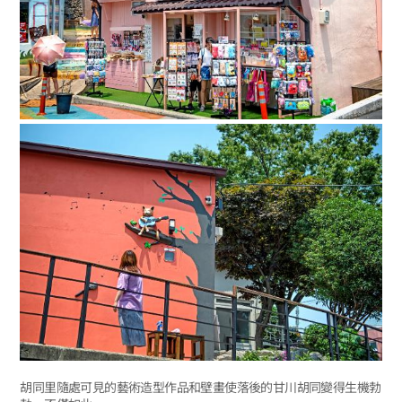
胡同里隨處可見的藝術造型作品和壁畫使落後的甘川胡同變得生機勃