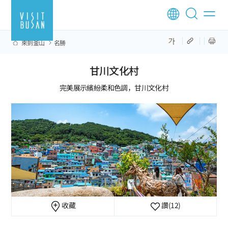
來到釜山
名勝
甘川文化村
完美展示繽紛柔和色調，甘川文化村
收藏
讚
(12)