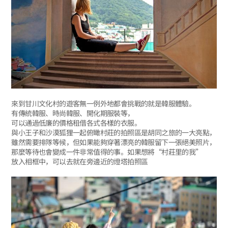
來到甘川文化村的遊客無一例外地都會挑戰的就是韓服體驗。
有傳統韓服、時尚韓服、開化期服裝等，
可以通過低廉的價格租借各式各樣的衣服。
與小王子和沙漠狐狸一起俯瞰村莊的拍照區是胡同之旅的一大亮點，
雖然需要排隊等候，但如果能夠穿著漂亮的韓服留下一張絕美照片，
那麼等待也會變成一件非常值得的事。如果想將“村莊里的我”
放入相框中，可以去就在旁邊近的燈塔拍照區