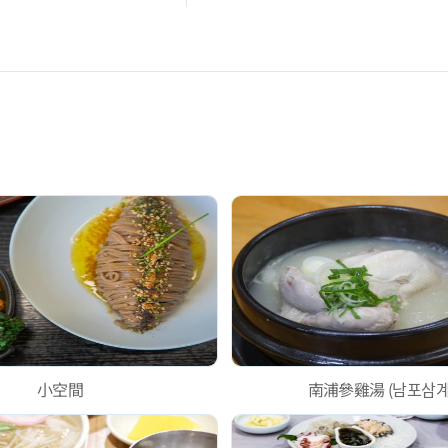
小空間
南浦參雞湯 (남포삼계