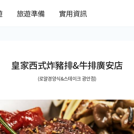
본문 바로가기
遊
旅遊準備
實用資訊
皇家西式炸豬排&牛排廣安店
(로얄경양식&스테이크 광안점)