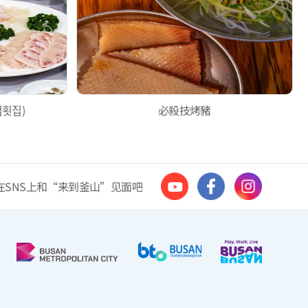
횟집)
必殺技烤豬
在SNS上和“来到釜山”见面吧