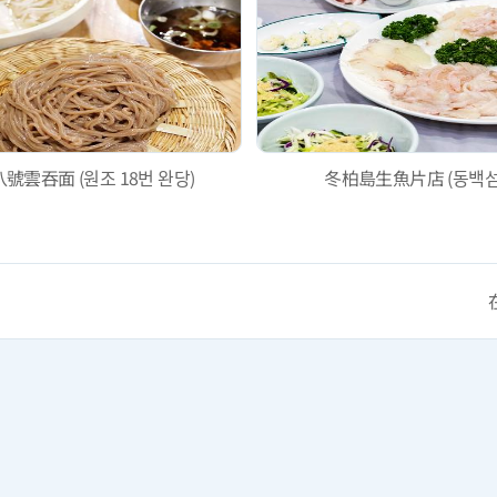
號雲吞面 (원조 18번 완당)
冬柏島生魚片店 (동백섬