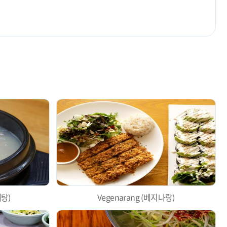
탕)
Vegenarang (베지나랑)