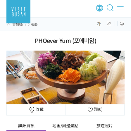
來到釜山
餐飲
PHOever Yum (포에버얌)
收藏
讚
(0)
詳細資訊
地圖/周邊景點
旅遊照片