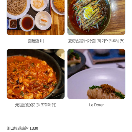
面屋香川
夏奇然晉州冷面 (하기연진주냉면)
元祖奶奶家 (원조할매집)
Le Dorer
釜山旅遊諮詢
1330