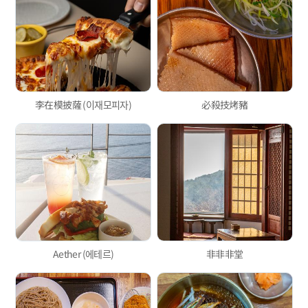
李在模披薩 (이재모피자)
必殺技烤豬
Aether (에테르)
非非非堂