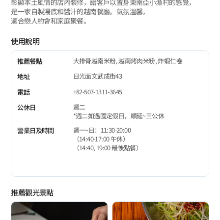
彰顯本土風情的店內裝修，給客戶以置身東南亞小漁村的感覺，
是一家自製湯底和醬汁的越南餐廳。氣氛溫馨，
適合戀人約會和家庭聚餐。
使用說明
大排骨越南米粉, 越南烤肉米粉, 炸蝦仁卷
推薦餐點
日光面文武成街43
地址
+82-507-1311-3645
電話
週二
公休日
*週二如遇國定假日，順延~三公休
週一~日：11:30-20:00
營業日及時間
（14:40-17:00 午休）
（14:40, 19:00 最後點餐）
推薦觀光景點