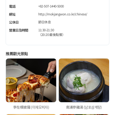
+82-507-1440-5000
電話
http://mokjangwon.co.kr/chinese/
網址
節日休息
公休日
11:30-21:30
營業日及時間
（20:20 最後點餐）
推薦觀光景點
李在模披薩 (이재모피자)
南浦參雞湯 (남포삼계탕)