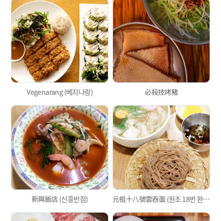
Vegenarang (베지나랑)
必殺技烤豬
新興飯店 (신흥반점)
元祖十八號雲吞面 (원조 18번 완당)