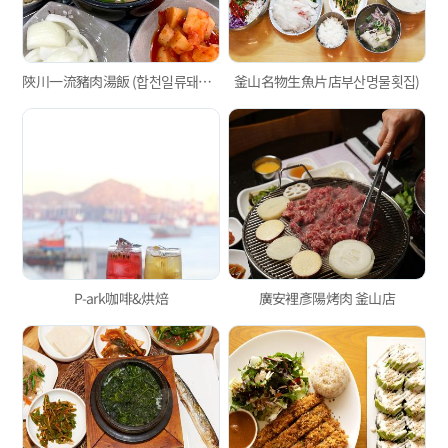
陜川一流豬肉湯飯 (합천일류돼지국밥)
釜山名物生魚片店부산명물횟집)
P-ark咖啡&烘焙
廣安裡彥陽烤肉 釜山店