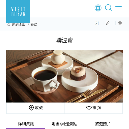
來到釜山
餐飲
聯涇齋
收藏
讚
(0)
詳細資訊
地圖/周邊景點
旅遊照片