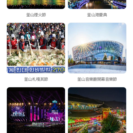
釜山煙火節
釜山港慶典
釜山札嘎其節
釜山音樂廳開幕音樂節