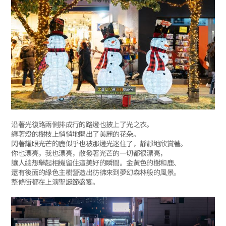
沿著光復路兩側排成行的路燈也披上了光之衣。
纏著燈的樹枝上悄悄地開出了美麗的花朵。
閃著耀眼光芒的鹿似乎也被那燈光迷住了，靜靜地欣賞著。
你也漂亮，我也漂亮，散發著光芒的一切都很漂亮，
讓人總想舉起相機留住這美好的瞬間。金黃色的樹和鹿、
還有後面的綠色主樹營造出彷彿來到夢幻森林般的風景。
整條街都在上演聖誕節盛宴。