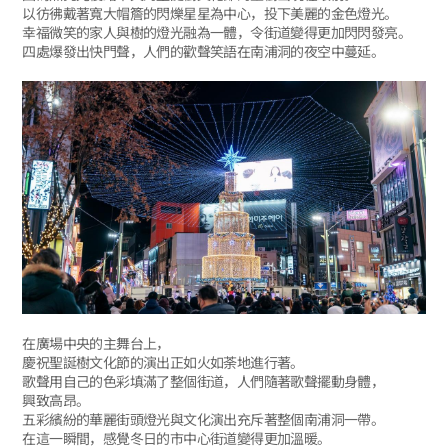
以彷彿戴著寬大帽簷的閃爍星星為中心，投下美麗的金色燈光。
幸福微笑的家人與樹的燈光融為一體，令街道變得更加閃閃發亮。
四處爆發出快門聲，人們的歡聲笑語在南浦洞的夜空中蔓延。
在廣場中央的主舞台上，
慶祝聖誕樹文化節的演出正如火如荼地進行著。
歌聲用自己的色彩填滿了整個街道，人們隨著歌聲擺動身體，
興致高昂。
五彩繽紛的華麗街頭燈光與文化演出充斥著整個南浦洞一帶。
在這一瞬間，感覺冬日的市中心街道變得更加溫暖。