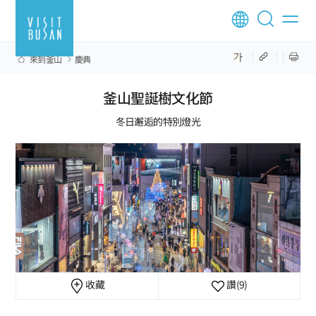
來到釜山
慶典
釜山聖誕樹文化節
冬日邂逅的特別燈光
收藏
讚
(9)