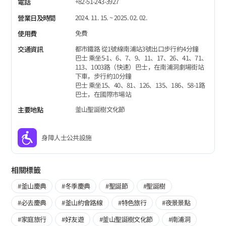
+82-51-243-3927
電話
2024. 11. 15. ~ 2025. 02. 02.
營業日及時間
免費
使用費
都市鐵路 從1號線南浦站3號出口步行約4分鐘
交通資訊
巴士 乘坐5-1、6、7、9、11、17、26、41、71、
113、1003路（快速）巴士，在南浦洞劇場街站
下車，步行約10分鐘
巴士 乘坐15、40、81、126、135、186、58-1路
巴士，在國際市場站
釜山聖誕樹文化節
主要地點
身障人士公共設施
相關標籤
#釜山慶典
#冬季慶典
#聖誕節
#聖誕樹
#必去慶典
#釜山約會路線
#特色旅行
#夜景景點
#家庭旅行
#好友遊
#釜山聖誕樹文化節
#南浦洞