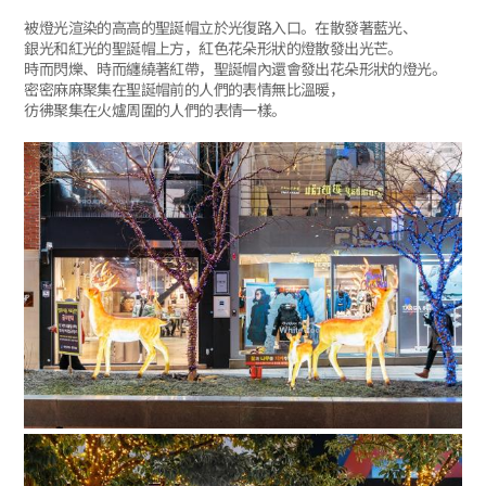
被燈光渲染的高高的聖誕帽立於光復路入口。在散發著藍光、
銀光和紅光的聖誕帽上方，紅色花朵形狀的燈散發出光芒。
時而閃爍、時而纏繞著紅帶，聖誕帽內還會發出花朵形狀的燈光。
密密麻麻聚集在聖誕帽前的人們的表情無比溫暖，
彷彿聚集在火爐周圍的人們的表情一樣。