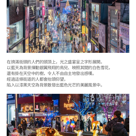
在擠滿街頭的人們的頭頂上，光之盛宴呈之字形展開。
以藍天為背景揮動銀翼飛翔的鳥兒、映照其間的白色雪花，
還有掛在天空中的樹，令人不由自主地發出感嘆。
經過這條街道的人都會抬頭仰望，
陷入以漆黑天空為背景散發出藍色光芒的美麗風景中。