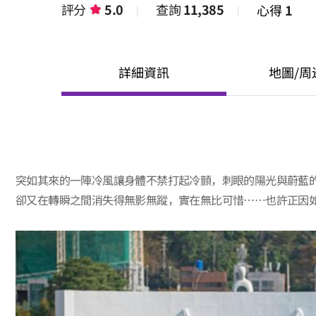
評分
5.0
查詢
11,385
心得
1
詳細資訊
地圖/周
突如其來的一陣冷風讓身體不禁打起冷顫，刺眼的陽光與蔚藍
卻又在轉瞬之間消失得無影無蹤，實在無比可惜……也許正因