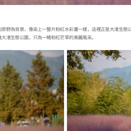
的原野為背景，像染上一整片粉紅水彩畫一樣，這裡正是大渚生態
進大渚生態公園，只為一睹粉紅芒草的美麗風采。