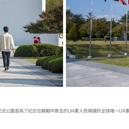
紀念公園是為了紀念在韓戰中喪生的UN軍人而興建的全球唯一UN