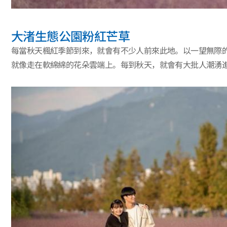
大渚生態公園粉紅芒草
每當秋天楓紅季節到來，就會有不少人前來此地。以一望無際
就像走在軟綿綿的花朵雲端上。每到秋天，就會有大批人潮湧