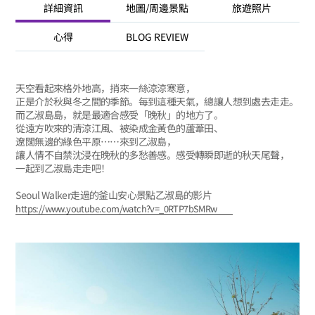
詳細資訊
地圖/周邊景點
旅遊照片
心得
BLOG REVIEW
天空看起來格外地高，捎來一絲涼涼寒意，
正是介於秋與冬之間的季節。每到這種天氣，總讓人想到處去走走。
而乙淑島島，就是最適合感受「晚秋」的地方了。
從遠方吹來的清涼江風、被染成金黃色的蘆葦田、
遼闊無邊的綠色平原……來到乙淑島，
讓人情不自禁沈浸在晚秋的多愁善感。感受轉瞬即逝的秋天尾聲，
一起到乙淑島走走吧！
Seoul Walker走過的釜山安心景點乙淑島的影片
https://www.youtube.com/watch?v=_0RTP7bSMRw