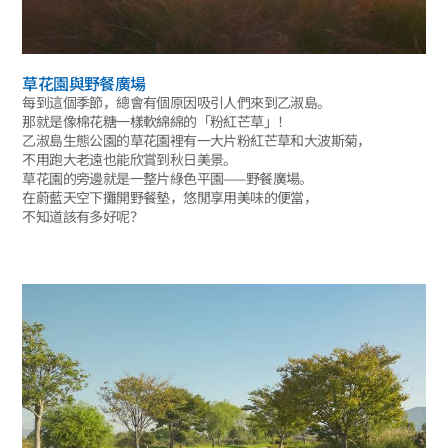
草花園與野餐廣場
每到這個季節，總會有個原因吸引人們來到乙淑島。
那就是像棉花糖一樣軟綿綿的「粉紅芒草」！
乙淑島生態公園的草花園裡有一大片粉紅芒草和大波斯菊，
不用跑大老遠也能欣賞到秋日美景。
草花園的旁邊就是一整片綠色平園——野餐廣場。
在蔚藍天空下攤開野餐墊，悠閒享用美味的便當，
不知道該有多好呢？