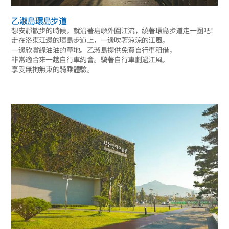
乙淑島環島步道
想安靜散步的時候，就沿著島嶼外圍江流，繞著環島步道走一圈吧！
走在洛東江邊的環島步道上，一邊吹著涼涼的江風，
一邊欣賞綠油油的草地。乙淑島提供免費自行車租借，
非常適合來一趟自行車約會。騎著自行車劃過江風，
享受無拘無束的騎乘體驗。