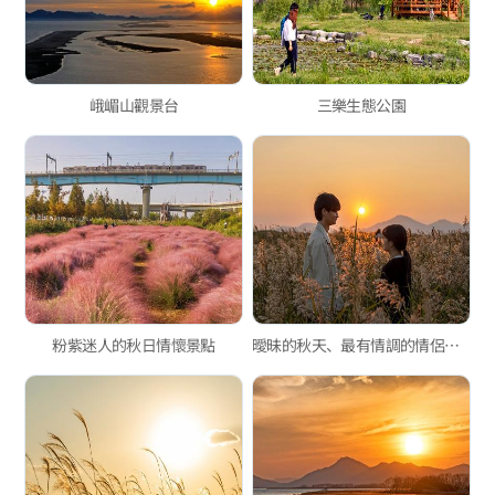
峨嵋山觀景台
三樂生態公園
粉紫迷人的秋日情懷景點
曖昧的秋天、最有情調的情侶約會生地