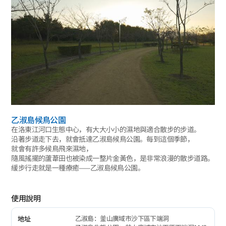
乙淑島候鳥公園
在洛東江河口生態中心，有大大小小的濕地與適合散步的步道。
沿著步道走下去，就會抵達乙淑島候鳥公園。每到這個季節，
就會有許多候鳥飛來濕地，
隨風搖擺的蘆葦田也被染成一整片金黃色，是非常浪漫的散步道路。
緩步行走就是一種療癒——乙淑島候鳥公園。
使用說明
乙淑島：釜山廣域市沙下區下端洞
地址