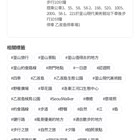
步行10分鐘
搭乘公車3、55、58、58-2、168、520、1005、
2000、58-1、221於釜山現代美術館站下車後步
行10分鐘
停車 乙淑島停車場1
相關標籤
#釜山旅行
#釜山景點
#釜山值得去的地方
#釜山約會路線
#熱門地點
#一日遊
#認證照
#四季
#乙淑島
#乙淑島生態公園
#釜山現代美術館
#野餐廣場
#草花園
#洛東江河口生態中心
#乙淑島候鳥公園
#SeoulWalker
#療癒
#意境照
#約會路線
#步道
#野餐
#自然
#江
#島
#健行路
#風景優美的地方
#適合散步的地方
#步行之旅
#自然之旅
#夕陽
#拍照景點
#最佳賞景位置
#與好友同遊
#與戀人同遊