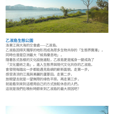
乙淑島生態公園
洛東江與大海的交會處——乙淑島。
乙淑島因得天獨厚的地形而成為眾多生物共存的「生態界寶庫」，
同時也曾是亞洲最大「候鳥棲息地」，
隨著各式各樣的文化設施進駐，乙淑島更是搖身一變成為了
「文化藝術之島」。進入生態界與現代文化共存的乙淑島，
會發現每踏出一步都能遇見島嶼的嶄新面貌。走第一步，
感受清涼的江風與美麗的蘆葦田。走第二步，
放眼望去就是一望無際的綠色平原。再走第三步，
就能看到來到這裡用自己的方式放鬆休息的人們。
這就是我們在晚秋時節來到乙淑島的最大原因吧？