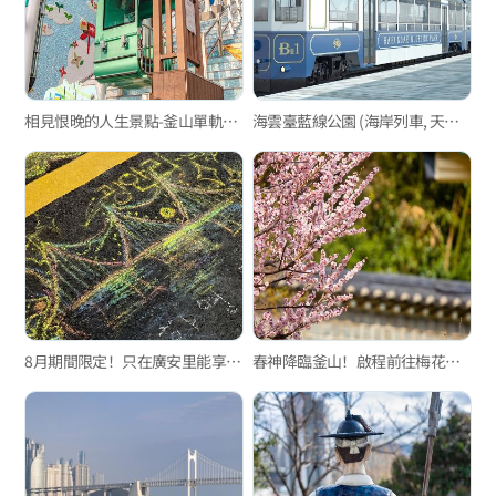
相見恨晚的人生景點-釜山單軌電車篇
海雲臺藍線公園 (海岸列車, 天空膠囊列車)
8月期間限定！只在廣安里能享受的特別活動
春神降臨釜山！啟程前往梅花景點～