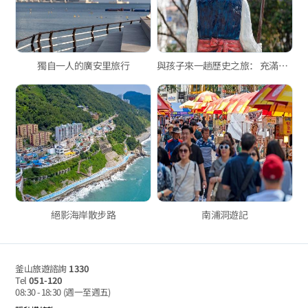
獨自一人的廣安里旅行
與孩子來一趟歷史之旅： 充滿歷史的巷弄「釜山浦開港街道」
絕影海岸散步路
南浦洞遊記
釜山旅遊諮詢
1330
Tel
051-120
08:30 - 18:30
(週一至週五)