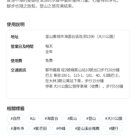
疲憊不堪的雙腿在清涼的水聲中重新獲得力量。心靈得到淨化，
腳步也隨之放鬆，登山之旅完美結束。
使用說明
釜山廣域市海雲台區佐洞1390（大川公園）
地址
每天
營業日及時間
全年
免費
使用費
都市鐵路 從2號線萇山站10號出口步行26分鐘
交通資訊
巴士 乘坐100-1、115-1、181、40、63路巴士，
在大林3期公寓站下車，步行15分鐘
停車 大川公園公營停車場（收費），步行5分鐘
相關標籤
#自然
#山
#海雲台
#萇山
#登山
#大川公園
#瀑布寺
#紫芒田
#中峰
#釜山溪谷推薦
#健行