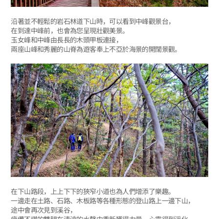
沿著並不輕鬆的岩石林道下山時，可以看到中峰觀景台，
在到達中峰前，也會為您呈現壯觀美景。
玉女峰和中峰由長長的木頭甲板連接，
兩座山峰和秀麗的山脊為遊客奉上不亞於海景的開闊景觀。
在下山路段，上上下下的狹窄小道也為人們增添了樂趣。
一邊走在土路、石路、木板路等各種形態的登山路上一邊下山，
途中會再次見到溪谷，