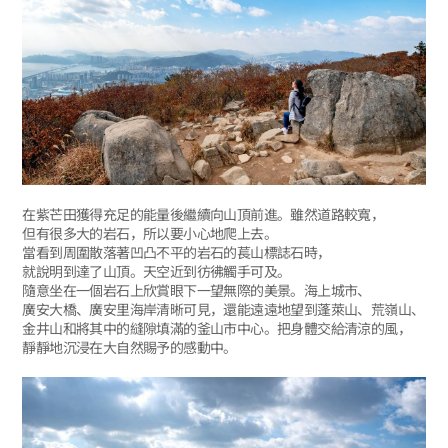
在紫芒田獲得充足的能量後繼續向山頂前進。雖然道路較寬，
但有很多大的岩石，所以要小心地爬上去。
當看到周圍散落著凹凸不平的岩石的萇山標誌石時，
就說明到達了山頂。天空近到彷彿觸手可及。
隨意坐在一個岩石上欣賞眼下一望無際的美景。海上城市、
廣安大橋、廣安里海岸清晰可見，還能遠遠地望到蓬萊山、荒嶺山、
金井山和將其中的縫隙填滿的釜山市中心。把身體交給清涼的風，
靜靜地沉浸在大自然賜予的感動中。