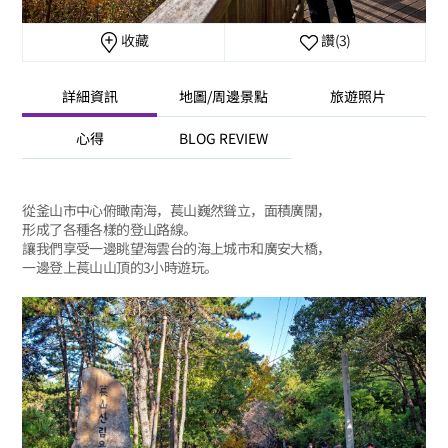
收藏
讚
(3)
詳細資訊
地圖/周邊景點
旅遊照片
心得
BLOG REVIEW
從釜山市中心俯瞰南海，萇山巍然聳立，面積廣闊，
形成了各種各樣的登山路線。
讓我們享受一邊眺望海雲台的海上城市和廣安大橋，
一邊登上萇山山頂的3小時遊玩。