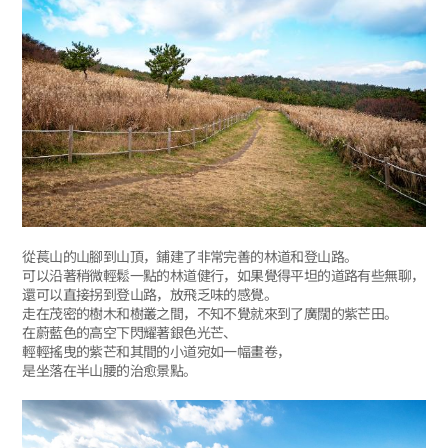
從萇山的山腳到山頂，鋪建了非常完善的林道和登山路。
可以沿著稍微輕鬆一點的林道健行，如果覺得平坦的道路有些無聊，
還可以直接拐到登山路，放飛乏味的感覺。
走在茂密的樹木和樹叢之間，不知不覺就來到了廣闊的紫芒田。
在蔚藍色的高空下閃耀著銀色光芒、
輕輕搖曳的紫芒和其間的小道宛如一幅畫卷，
是坐落在半山腰的治愈景點。