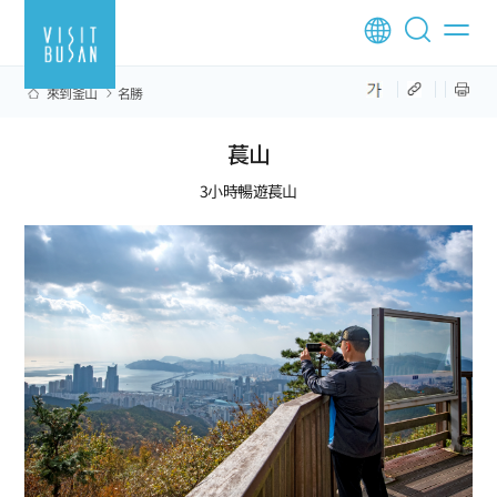
來到釜山
名勝
萇山
3小時暢遊萇山