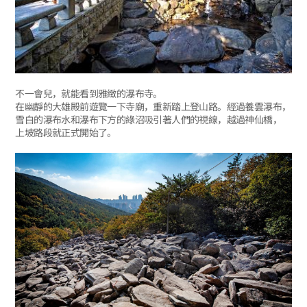
不一會兒，就能看到雅緻的瀑布寺。
在幽靜的大雄殿前遊覽一下寺廟，重新踏上登山路。經過養雲瀑布，
雪白的瀑布水和瀑布下方的綠沼吸引著人們的視線，越過神仙橋，
上坡路段就正式開始了。