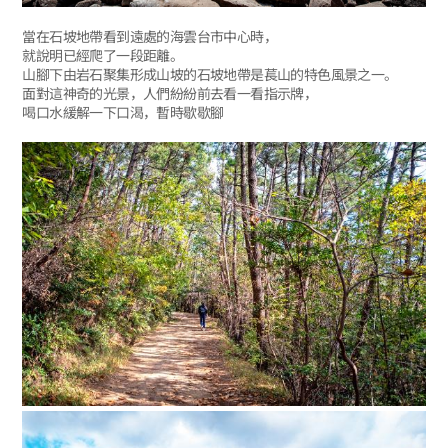
當在石坡地帶看到遠處的海雲台市中心時，
就說明已經爬了一段距離。
山腳下由岩石聚集形成山坡的石坡地帶是萇山的特色風景之一。
面對這神奇的光景，人們紛紛前去看一看指示牌，
喝口水緩解一下口渴，暫時歇歇腳